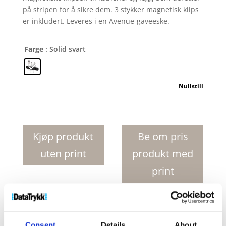
på stripen for å sikre dem. 3 stykker magnetisk klips
er inkludert. Leveres i en Avenue-gaveeske.
Farge
: Solid svart
Nullstill
Magclick
magnetisk
kabelstyring
Kjøp produkt
Be om pris
antall
uten print
produkt med
print
Produktnr:
12421590
Kategorier:
Notatbøker og
skrivebordstilbehør
,
Skrivebordsutstyr
Stikkord:
Consent
Details
About