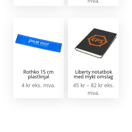
mva.
Rothko 15 cm
Liberty notatbok
plastlinjal
med mykt omslag
4
kr
eks. mva.
45
kr
–
82
kr
eks.
mva.