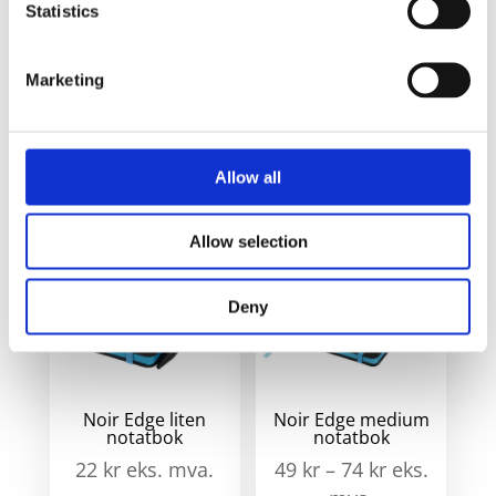
Statistics
Magclick
M
magnetisk
På
m
kabelstyring
lager
Marketing
k
- Solid svart
a
Allow all
Relaterte produkter
Allow selection
Deny
Noir Edge liten
Noir Edge medium
notatbok
notatbok
22
kr
eks. mva.
49
kr
–
74
kr
eks.