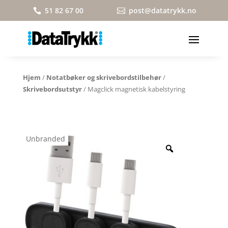
51 82 67 00
post@datatrykk.no


Hjem
/
Notatbøker og skrivebordstilbehør
/
Skrivebordsutstyr
/ Magclick magnetisk kabelstyring
Unbranded