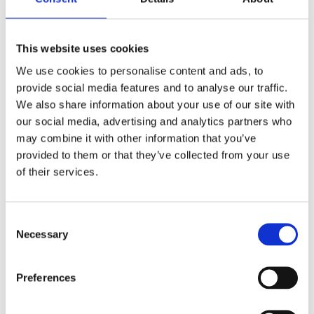
datamaskin
,
kabel
,
Magnetisk
,
Organisator
,
skrivebord
,
tilbehør
This website uses cookies
We use cookies to personalise content and ads, to
provide social media features and to analyse our traffic.
We also share information about your use of our site with
Kjøp produkt uten print
our social media, advertising and analytics partners who
may combine it with other information that you’ve
Ekstra informasjon
provided to them or that they’ve collected from your use
Send forespørsel om produkt med print
of their services.
Dekorasjonsalternativer
Dekorasjonpriser
Consent
Necessary
Selection
Legg valgte i handlekurven
Preferences
Bilde
Navn
På lager
Bilde
Navn
På lager