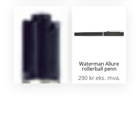
Parker Quinkflow
Waterman Allure
refill til kulepenn
rollerball penn
88
kr
eks. mva.
290
kr
eks. mva.