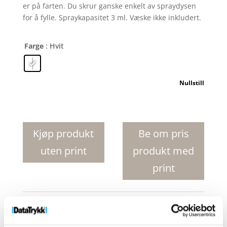
er på farten. Du skrur ganske enkelt av spraydysen
for å fylle. Spraykapasitet 3 ml. Væske ikke inkludert.
Farge
: Hvit
Nullstill
Nash
spray
kulepenn
Kjøp produkt
Be om pris
antall
uten print
produkt med
print
Produktnr:
10773801
Kategorier:
Kulepenner
,
Penner og skrivemateriell
Stikkord:
Kulepenn
,
Kulepenner
,
Penn
,
Penner
,
spraypenn