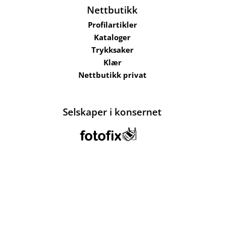
Nettbutikk
Profilartikler
Kataloger
Trykksaker
Klær
Nettbutikk privat
Selskaper i konsernet
Kataloger
Om oss
Kontakt oss
Send filer
Hjelp
Salgsbetingelser
Bærekraft og
ansvarlighet