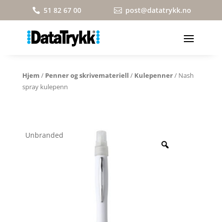
51 82 67 00
post@datatrykk.no


Hjem
/
Penner og skrivemateriell
/
Kulepenner
/ Nash
spray kulepenn
Unbranded