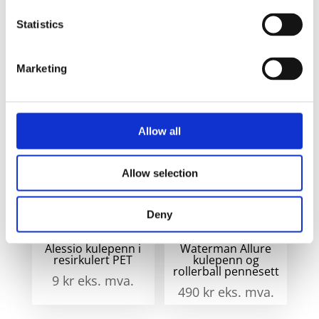
Nas
spray
På
spr
Statistics
kulepenn
lager
kul
- Hvit
anta
Marketing
Relaterte produkter
Allow all
Allow selection
Deny
Alessio kulepenn i
Waterman Allure
resirkulert PET
kulepenn og
rollerball pennesett
9
kr
eks. mva.
490
kr
eks. mva.