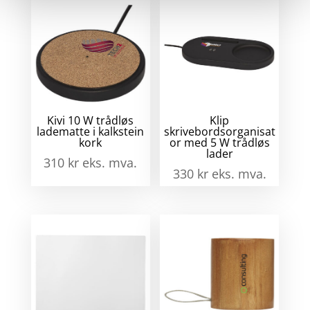
ant
Kivi 10 W trådløs
Klip
ladematte i kalkstein
skrivebordsorganisat
kork
or med 5 W trådløs
lader
310
kr
eks. mva.
330
kr
eks. mva.