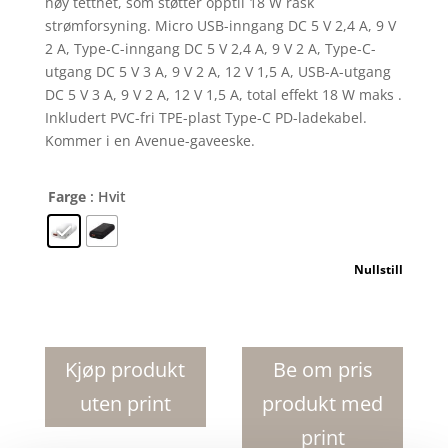
høy tetthet, som støtter opptil 18 W rask
strømforsyning. Micro USB-inngang DC 5 V 2,4 A, 9 V
2 A, Type-C-inngang DC 5 V 2,4 A, 9 V 2 A, Type-C-
utgang DC 5 V 3 A, 9 V 2 A, 12 V 1,5 A, USB-A-utgang
DC 5 V 3 A, 9 V 2 A, 12 V 1,5 A, total effekt 18 W maks .
Inkludert PVC-fri TPE-plast Type-C PD-ladekabel.
Kommer i en Avenue-gaveeske.
Farge
: Hvit
Nullstill
Odyssey
10
000
Kjøp produkt
Be om pris
mAh
uten print
produkt med
mobillader
med
print