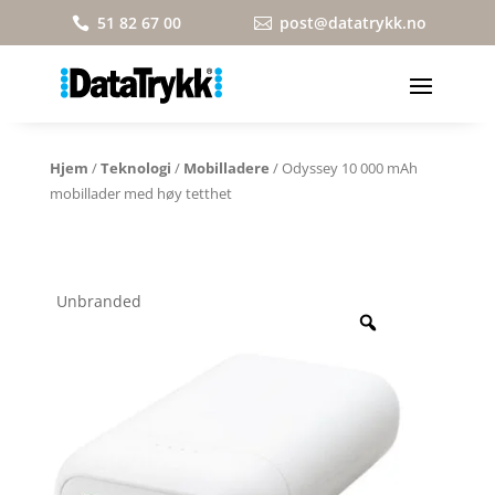
51 82 67 00
post@datatrykk.no


Hjem
/
Teknologi
/
Mobilladere
/ Odyssey 10 000 mAh
mobillader med høy tetthet
Unbranded