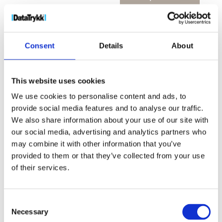
høy
tetthet
antall
Produktnr:
12416801
Kategorier:
Mobilladere
,
Teknologi
Stikkord:
bank
,
høy
,
lading
,
mobillader
,
Consent
Details
About
strøm
,
strømforsyning
,
tetthet
This website uses cookies
We use cookies to personalise content and ads, to
provide social media features and to analyse our traffic.
We also share information about your use of our site with
Kjøp produkt uten print
our social media, advertising and analytics partners who
Ekstra informasjon
may combine it with other information that you’ve
Send forespørsel om produkt med print
provided to them or that they’ve collected from your use
of their services.
Dekorasjonsalternativer
Dekorasjonpriser
Consent
Necessary
Legg valgte i handlekurven
Selection