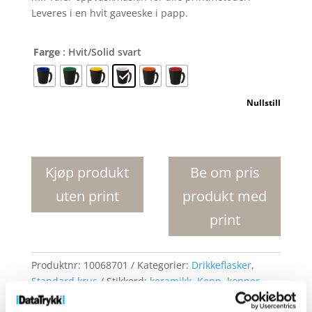
Leveres i en hvit gaveeske i papp.
Farge
: Hvit/Solid svart
Nullstill
Oli
360
ml
Kjøp produkt
Be om pris
keramikk
uten print
produkt med
krus
med
print
håndtak
antall
Produktnr:
10068701
Kategorier:
Drikkeflasker
,
Standard krus
Stikkord:
keramikk
,
Kopp
,
kopper
,
Krus