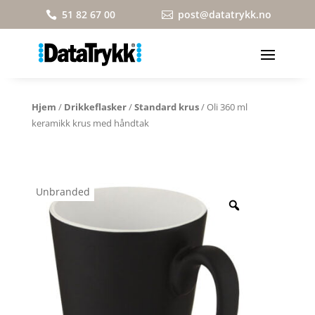
51 82 67 00
post@datatrykk.no


Hjem
/
Drikkeflasker
/
Standard krus
/ Oli 360 ml
keramikk krus med håndtak
Unbranded