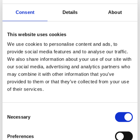
Consent
Details
About
This website uses cookies
Kjøp produkt uten print
We use cookies to personalise content and ads, to
Ekstra informasjon
provide social media features and to analyse our traffic.
We also share information about your use of our site with
Send forespørsel om produkt med print
our social media, advertising and analytics partners who
Dekorasjonsalternativer
may combine it with other information that you’ve
Dekorasjonpriser
provided to them or that they’ve collected from your use
of their services.
Legg valgte i handlekurven
Bilde
Navn
På lager
Consent
Necessary
Selection
Bilde
Navn
På lager
Oli 360 ml
keramikk
Preferences
krus med
På