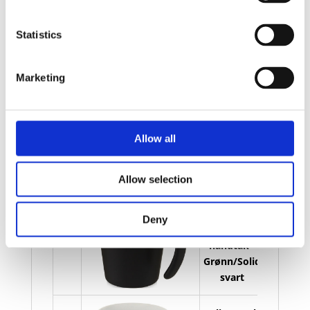
håndtak -
lager
Oransje/Solid
Statistics
svart
Marketing
Oli 360 ml
keramikk
krus med
På
håndtak -
lager
Allow all
Blå/Solid
svart
Allow selection
Oli 360 ml
keramikk
Deny
krus med
På
håndtak -
lager
Grønn/Solid
svart