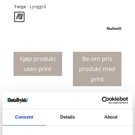
Farge
: Lynggrå
Nullstill
Orin
A5
RPET
Kjøp produkt
Be om pris
notatblokk
uten print
produkt med
antall
print
Produktnr:
10774280
Kategorier:
Notatbøker
,
Papir
Stikkord:
Notatbok
,
Notatbøker
,
resirkulert
Consent
Details
About