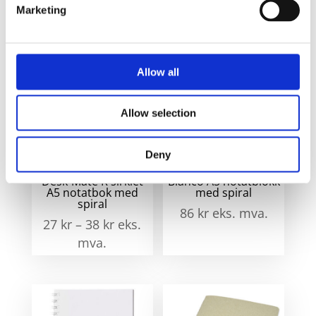
an
Marketing
Relaterte produkter
Allow all
Allow selection
Deny
Desk-Mate R sirklet
Bianco A5 notatblokk
A5 notatbok med
med spiral
spiral
86
kr
eks. mva.
27
kr
–
38
kr
eks.
mva.