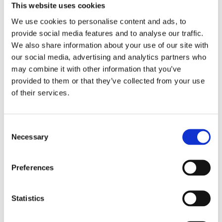
This website uses cookies
We use cookies to personalise content and ads, to
Kjøp produkt uten print
provide social media features and to analyse our traffic.
Ekstra informasjon
We also share information about your use of our site with
Send forespørsel om produkt med print
our social media, advertising and analytics partners who
may combine it with other information that you’ve
Dekorasjonsalternativer
provided to them or that they’ve collected from your use
Dekorasjonpriser
of their services.
Legg valgte i handlekurven
Consent
Bilde
Navn
På lager
Necessary
Selection
Bilde
Navn
På lager
Preferences
Orin A5
Or
RPET
På
A
notatblokk
lager
Statistics
R
- Lynggrå
no