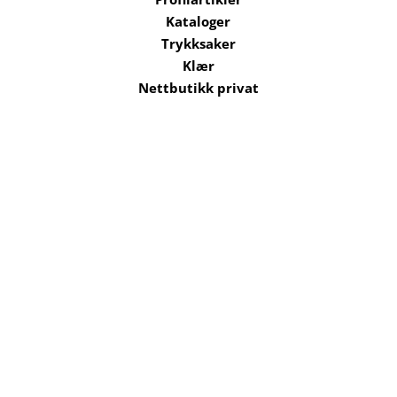
Kataloger
Trykksaker
Klær
Nettbutikk privat
Selskaper i konsernet
Kataloger
Om oss
Kontakt oss
Send filer
Hjelp
Salgsbetingelser
Bærekraft og
ansvarlighet