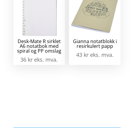
Desk-Mate R sirklet
Gianna notatblokk i
A6 notatbok med
resirkulert papp
spiral og PP omslag
43
kr
eks. mva.
36
kr
eks. mva.