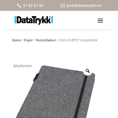
51 82 67 00
post@datatrykk.no


Hjem
/
Papir
/
Notatbøker
/ Orin A5 RPET notatblokk
Marksman