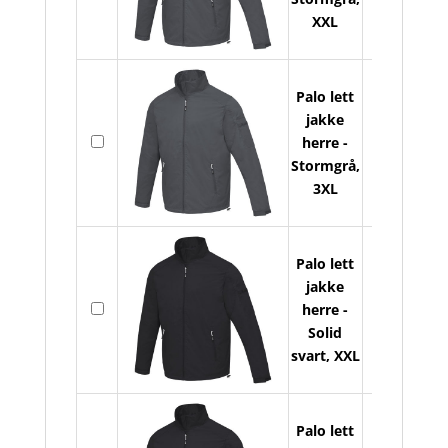
jak
XXL
he
ant
Palo lett
jakke
Pal
På
herre -
let
lager
Stormgrå,
jak
3XL
he
ant
Palo lett
jakke
Pal
På
herre -
let
lager
Solid
jak
svart, XXL
he
ant
Palo lett