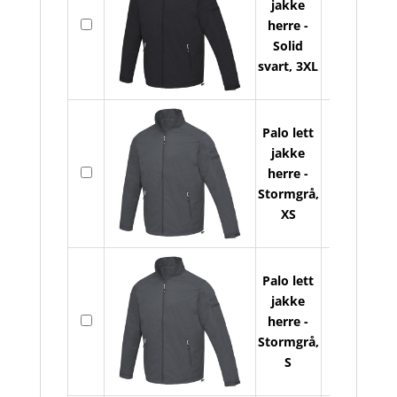
jakke
Pal
På
herre -
let
lager
Solid
jak
svart, 3XL
he
ant
Palo lett
jakke
Pal
På
herre -
let
lager
Stormgrå,
jak
XS
he
ant
Palo lett
jakke
Pal
På
herre -
let
lager
Stormgrå,
jak
S
he
ant