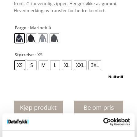
front. Gripevennlig zipper. Hengerløkke av gummi.
Hovedmerking av transfer for bedre komfort.
Farge
: Marineblå
Størrelse
: XS
XS
S
M
L
XL
XXL
3XL
Nullstill
Palo
lett
jakke
Kjøp produkt
Be om pris
herre
uten print
produkt med
antall
print