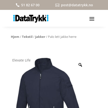
51 82 67 00
post@datatrykk.no


Hjem
/
Tekstil
/
Jakker
/ Palo lett jakke herre
Elevate Life