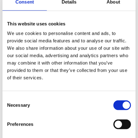
Consent
Details
About
Produktnr:
38336550
Kategorier:
Jakker
,
Tekstil
Stikkord:
jakke
,
jakker
,
vindjakke
This website uses cookies
We use cookies to personalise content and ads, to
provide social media features and to analyse our traffic.
We also share information about your use of our site with
our social media, advertising and analytics partners who
may combine it with other information that you’ve
Kjøp produkt uten print
provided to them or that they’ve collected from your use
Ekstra informasjon
of their services.
Send forespørsel om produkt med print
Dekorasjonsalternativer
Consent
Dekorasjonpriser
Necessary
Selection
Legg valgte i handlekurven
Preferences
Bilde
Navn
På lager