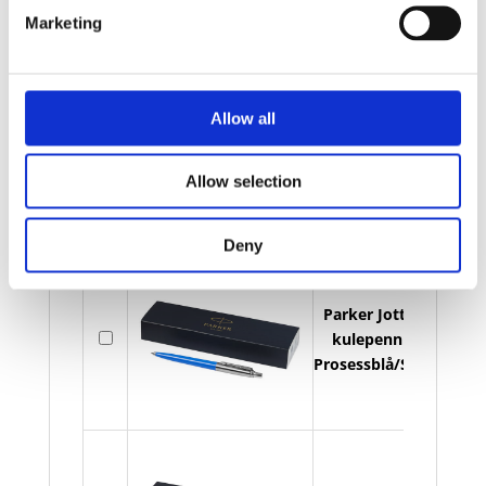
Grønn/Sølv
Marketing
Allow all
Parker Jotter
På
kulepenn -
lager
Allow selection
Hvit/Sølv
Deny
Parker Jotter
På
kulepenn -
lager
Prosessblå/Sølv