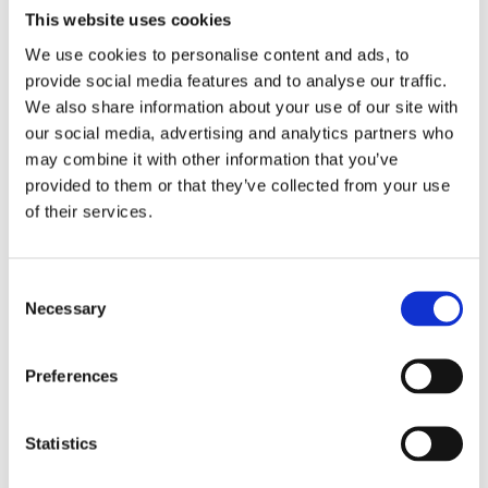
This website uses cookies
We use cookies to personalise content and ads, to
provide social media features and to analyse our traffic.
Kjøp produkt uten print
We also share information about your use of our site with
our social media, advertising and analytics partners who
Ekstra informasjon
may combine it with other information that you’ve
Send forespørsel om produkt med print
provided to them or that they’ve collected from your use
Dekorasjonsalternativer
of their services.
Dekorasjonpriser
Consent
Legg valgte i handlekurven
Necessary
Selection
Bilde
Navn
På lage
Preferences
Bilde
Navn
På lage
Parker Jotter
Statistics
På
kulepenn -
lager