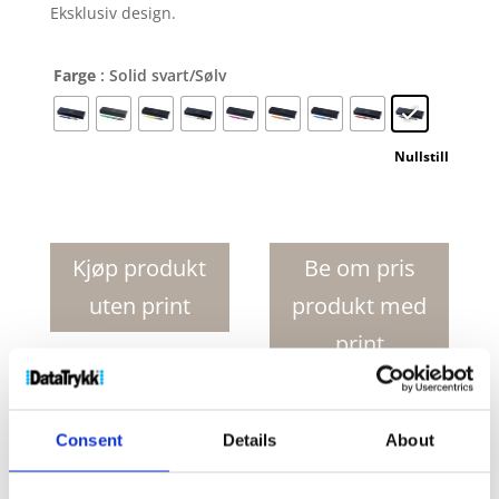
Eksklusiv design.
Farge
: Solid svart/Sølv
Nullstill
Parker
Jotter
kulepenn
Kjøp produkt
Be om pris
antall
uten print
produkt med
print
Produktnr:
10647500
Kategorier:
Kulepenner
,
Consent
Details
About
Penner og skrivemateriell
Stikkord:
Parker