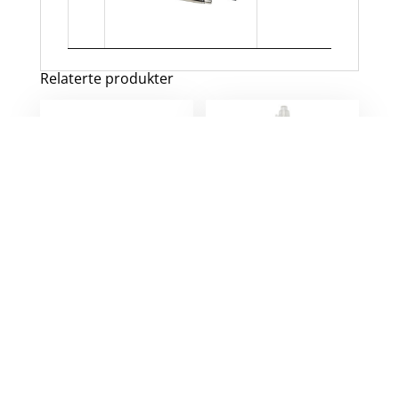
Relaterte produkter
Nash antibakterielle
Alberni RPET
kulepenn
kulepenn
7
kr
eks. mva.
5
kr
–
9
kr
eks.
mva.