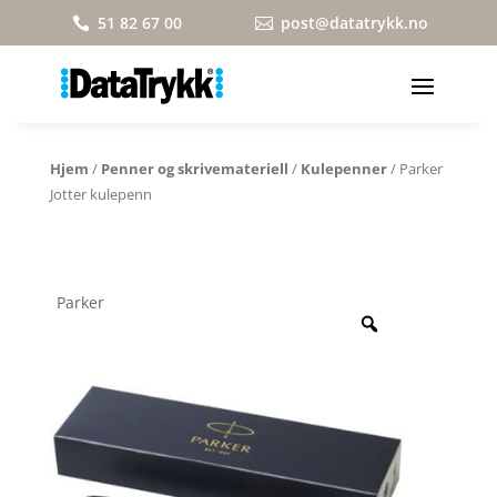
51 82 67 00
post@datatrykk.no


Hjem
/
Penner og skrivemateriell
/
Kulepenner
/ Parker
Jotter kulepenn
Parker