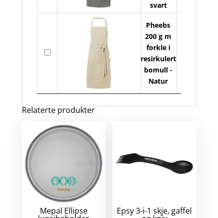
svart
for
i
Pheebs
res
200 g m
bo
Ph
forkle i
På
ant
20
resirkulert
lager
g
bomull -
m
Natur
for
i
Relaterte produkter
res
bo
ant
Mepal Ellipse
Epsy 3-i-1 skje, gaffel