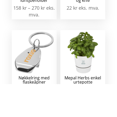
lunsjbeholder
og kniv
158
kr
–
270
kr
eks.
22
kr
eks. mva.
mva.
Nøkkelring med
Mepal Herbs enkel
flaskeåpner
urtepotte
22
kr
eks. mva.
180
kr
eks. mva.