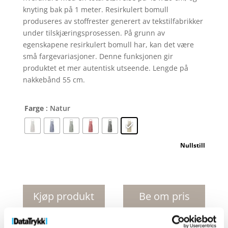
knyting bak på 1 meter. Resirkulert bomull
produseres av stoffrester generert av tekstilfabrikker
under tilskjæringsprosessen. På grunn av
egenskapene resirkulert bomull har, kan det være
små fargevariasjoner. Denne funksjonen gir
produktet et mer autentisk utseende. Lengde på
nakkebånd 55 cm.
Farge
: Natur
Nullstill
Pheebs
200
g
Kjøp produkt
Be om pris
m
uten print
produkt med
forkle