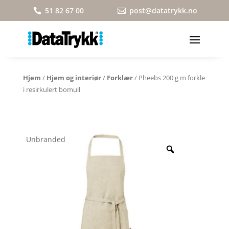
51 82 67 00
post@datatrykk.no


Hjem
/
Hjem og interiør
/
Forklær
/ Pheebs 200 g m forkle
i resirkulert bomull
Unbranded