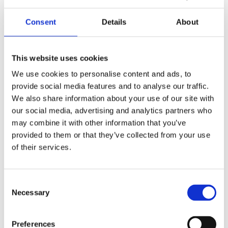
i
print
resirkulert
Consent
Details
About
bomull
antall
Produktnr:
11313806
Kategorier:
Forklær
,
Hjem og
interiør
Stikkord:
bærekraftig
,
forklær
,
forkle
,
Green
This website uses cookies
Concept
,
Kjøkken
,
kjøkkenforkle
,
kokk
,
kokkeforkle
,
Matlaging
,
resirkulert
We use cookies to personalise content and ads, to
provide social media features and to analyse our traffic.
We also share information about your use of our site with
our social media, advertising and analytics partners who
may combine it with other information that you’ve
provided to them or that they’ve collected from your use
Kjøp produkt uten print
of their services.
Ekstra informasjon
Send forespørsel om produkt med print
Consent
Necessary
Selection
Dekorasjonsalternativer
Dekorasjonpriser
Preferences