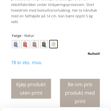
tekstilfabrikker under tilskjæringsprosessen. Stort
hovedrom med bomullssnorlukking. Har to håndtak
med en fallhøyde på 14 cm. Kan bære opptil 5 kg
vekt.
Farge
: Natur
Nullstill
78
kr
eks. mva.
Pheebs
210
g
Kjøp produkt
Be om pris
m
uten print
produkt med
resrikulert
gympose
print
6L