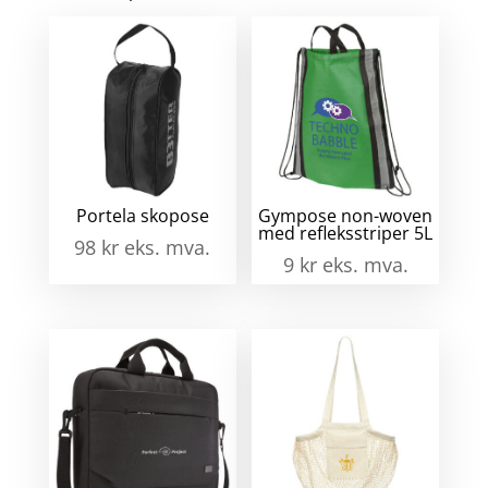
ant
Portela skopose
Gympose non-woven
med refleksstriper 5L
98
kr
eks. mva.
9
kr
eks. mva.