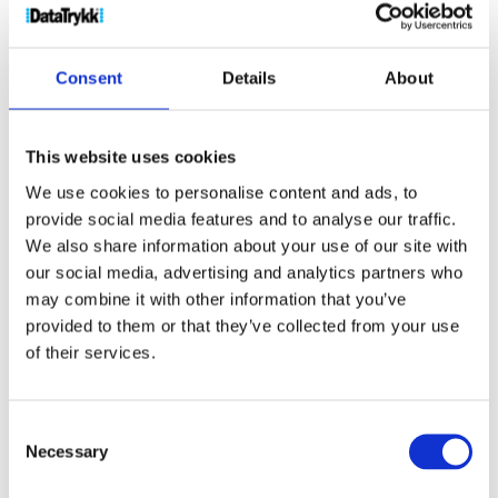
antall
Produktnr:
12046000
Kategorier:
Gymposer
,
Vesker
Stikkord:
Backpack
,
cotton backpack
,
drawstring
Consent
Details
About
backpack
,
recycled
This website uses cookies
We use cookies to personalise content and ads, to
provide social media features and to analyse our traffic.
Kjøp produkt uten print
We also share information about your use of our site with
our social media, advertising and analytics partners who
Ekstra informasjon
may combine it with other information that you’ve
Send forespørsel om produkt med print
provided to them or that they’ve collected from your use
Dekorasjonsalternativer
of their services.
Dekorasjonpriser
Consent
Legg valgte i handlekurven
Necessary
Selection
Bilde
Navn
På lager