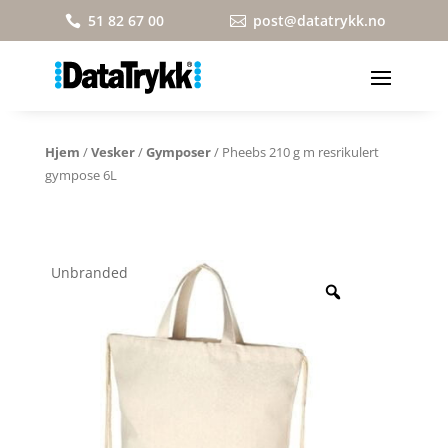
51 82 67 00
post@datatrykk.no


Hjem
/
Vesker
/
Gymposer
/ Pheebs 210 g m resrikulert
gympose 6L
Unbranded