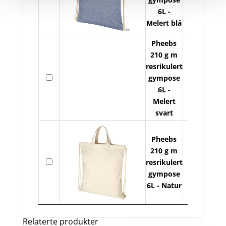
g
6L -
m
Melert blå
res
Pheebs
gy
210 g m
6L
resrikulert
ant
Ph
På
gympose
21
lager
6L -
g
Melert
m
svart
res
gy
Pheebs
6L
210 g m
ant
Ph
På
resrikulert
21
lager
gympose
g
6L - Natur
m
res
gy
Relaterte produkter
6L