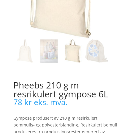
Pheebs 210 g m
resrikulert gympose 6L
78
kr
eks. mva.
Gympose produsert av 210 g m resirkulert
bommulls- og polyesterblanding. Resirkulert bomull
produseres fra produksjonsrester generert av