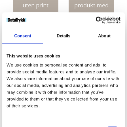
antall
uten print
produkt med
print
Produktnr:
1PA06901
Kategorier:
Datatilbehør
,
Consent
Details
About
Teknologi
Stikkord:
bærbar projektor
,
filmprojektor
,
HD-projektor
,
hdmi
,
hjemmekino-projektor
,
høyttalere
,
LED projektor
,
minifilm-projektor
,
This website uses cookies
miniprojektor
,
projektor
We use cookies to personalise content and ads, to
provide social media features and to analyse our traffic.
We also share information about your use of our site with
our social media, advertising and analytics partners who
may combine it with other information that you’ve
provided to them or that they’ve collected from your use
Kjøp produkt uten print
of their services.
Ekstra informasjon
Send forespørsel om produkt med print
Consent