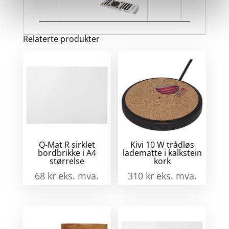
anta
Relaterte produkter
Q-Mat R sirklet
Kivi 10 W trådløs
bordbrikke i A4
ladematte i kalkstein
størrelse
kork
68
kr
eks. mva.
310
kr
eks. mva.