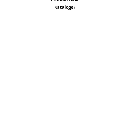
Kataloger
Trykksaker
Klær
Nettbutikk privat
Selskaper i konsernet
Kataloger
Om oss
Kontakt oss
Send filer
Hjelp
Salgsbetingelser
Bærekraft og
ansvarlighet