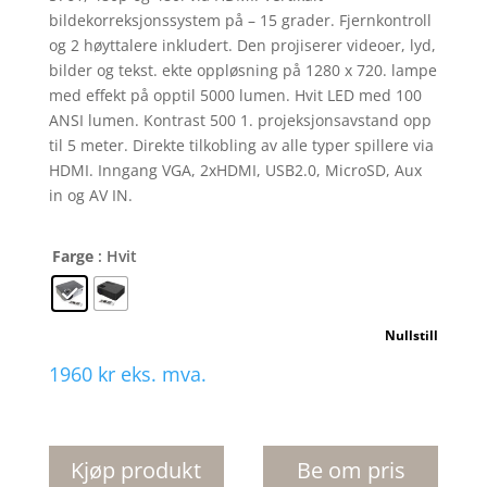
bildekorreksjonssystem på – 15 grader. Fjernkontroll
og 2 høyttalere inkludert. Den projiserer videoer, lyd,
bilder og tekst. ekte oppløsning på 1280 x 720. lampe
med effekt på opptil 5000 lumen. Hvit LED med 100
ANSI lumen. Kontrast 500 1. projeksjonsavstand opp
til 5 meter. Direkte tilkobling av alle typer spillere via
HDMI. Inngang VGA, 2xHDMI, USB2.0, MicroSD, Aux
in og AV IN.
Farge
: Hvit
Nullstill
1960
kr
eks. mva.
Prixton
Lumiere
projektor
Kjøp produkt
Be om pris