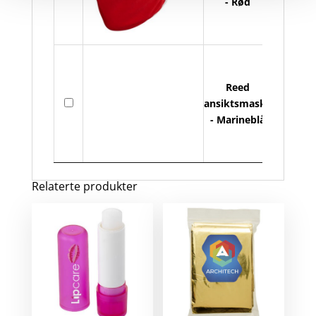
- Rød
Reed
På
ansiktsmaske
lager
- Marineblå
Relaterte produkter