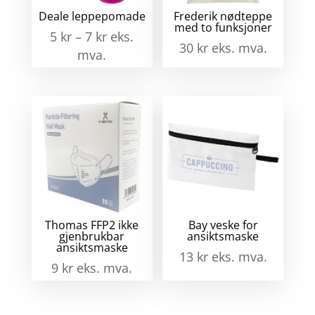
Deale leppepomade
Frederik nødteppe
med to funksjoner
5
kr
–
7
kr
eks.
30
kr
eks. mva.
mva.
Thomas FFP2 ikke
Bay veske for
gjenbrukbar
ansiktsmaske
ansiktsmaske
13
kr
eks. mva.
9
kr
eks. mva.