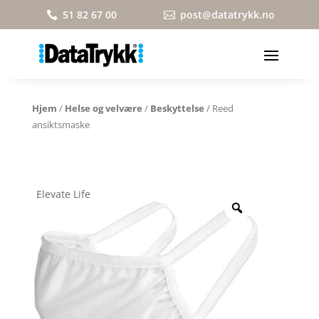
51 82 67 00
post@datatrykk.no


Hjem
/
Helse og velvære
/
Beskyttelse
/ Reed
ansiktsmaske
Elevate Life