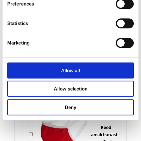
Preferences
Bilde
Navn
På lager
Reed
Statistics
På
ansiktsmaske
lager
- Solid svart
Marketing
Allow all
Reed
På
ansiktsmaske
lager
Allow selection
- Hvit
Deny
Reed
På
ansiktsmaske
lager