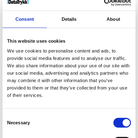
Produktnr:
38702010
Kategorier:
Beskyttelse
,
Helse
og velvære
Stikkord:
ansiktsmaske
,
beskyttelse
,
Consent
Details
About
corona
,
covid
,
hygiene
,
virus
This website uses cookies
We use cookies to personalise content and ads, to
provide social media features and to analyse our traffic.
Kjøp produkt uten print
We also share information about your use of our site with
our social media, advertising and analytics partners who
Ekstra informasjon
may combine it with other information that you’ve
Send forespørsel om produkt med print
provided to them or that they’ve collected from your use
Dekorasjonsalternativer
of their services.
Dekorasjonpriser
Consent
Legg valgte i handlekurven
Necessary
Selection
Bilde
Navn
På lager