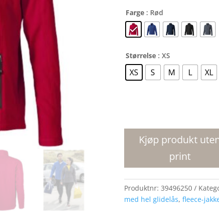
Farge
: Rød
Størrelse
: XS
XS
S
M
L
XL
Rixford
fleecejakke
antall
Kjøp produkt ute
print
Produktnr:
39496250
Kateg
med hel glidelås
,
fleece-jakk