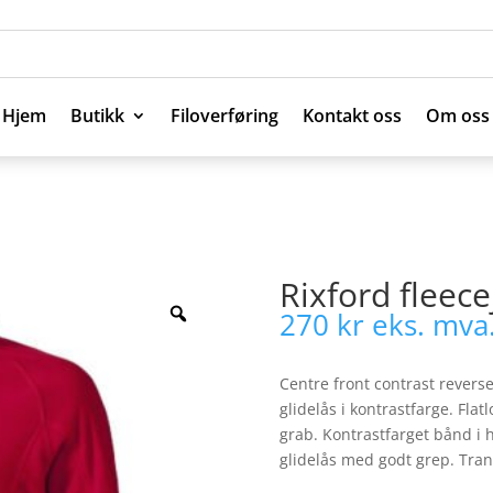
Hjem
Butikk
Filoverføring
Kontakt oss
Om oss
Hjem
Butikk
Filoverføring
Kontakt oss
Om oss
Rixford fleec
270
kr
eks. mva
Centre front contrast revers
glidelås i kontrastfarge. Flat
grab. Kontrastfarget bånd i h
glidelås med godt grep. Trans