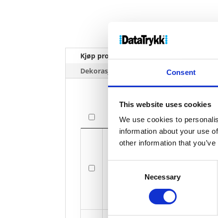
Kjøp produkt uten print
Ekstra 
Dekorasjonpriser
Consent
This website uses cookies
Bilde
We use cookies to personalis
information about your use of
Bilde
other information that you’ve
Consent
Necessary
Selection