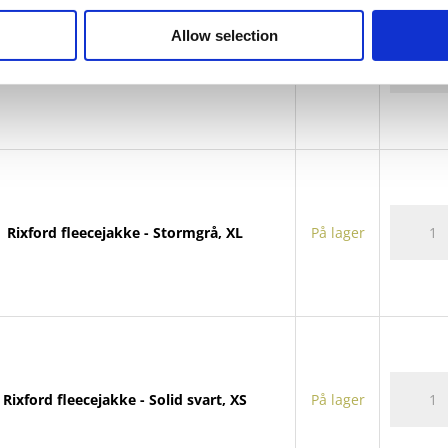
Allow selection
Rixford
Rixford fleecejakke - Solid svart, XXL
På lager
fleeceja
antall
Rixford
Rixford fleecejakke - Stormgrå, XL
På lager
fleeceja
antall
Rixford
Rixford fleecejakke - Solid svart, XS
På lager
fleeceja
antall