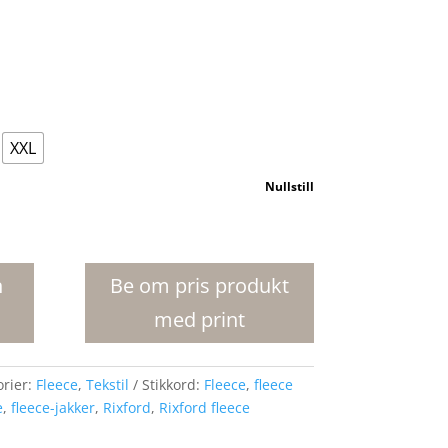
XXL
Nullstill
n
Be om pris produkt
med print
orier:
Fleece
,
Tekstil
Stikkord:
Fleece
,
fleece
e
,
fleece-jakker
,
Rixford
,
Rixford fleece