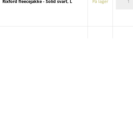
Rixford fleecejakke - Solid svart, L
På lager
fleeceja
antall
Rixford
Rixford fleecejakke - Marineblå, XXL
På lager
fleeceja
antall
Rixford
Rixford fleecejakke - Stormgrå, XS
På lager
fleeceja
antall