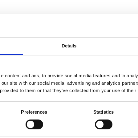
informasjon
Send forespørsel om produkt med print
Details
Navn
På lager
e content and ads, to provide social media features and to analy
 our site with our social media, advertising and analytics partn
Navn
På lager
 provided to them or that they’ve collected from your use of their
Rixford
Rixford fleecejakke - Solid svart, XL
På lager
fleeceja
Preferences
Statistics
antall