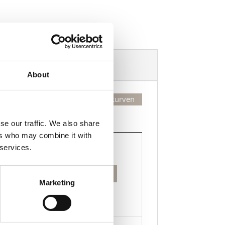
Dekorasjonsalternativer
About
Legg valgte i handlekurven
Kjøp
se our traffic. We also share
ers who may combine it with
Kjøp
 services.
Legg til i handlekurven
kke
Marketing