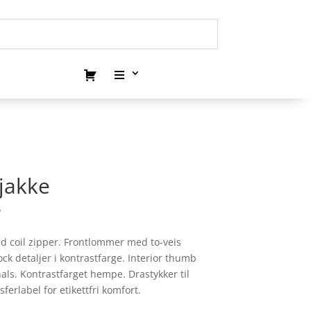
ejakke
.
ed coil zipper. Frontlommer med to-veis
lock detaljer i kontrastfarge. Interior thumb
als. Kontrastfarget hempe. Drastykker til
ferlabel for etikettfri komfort.