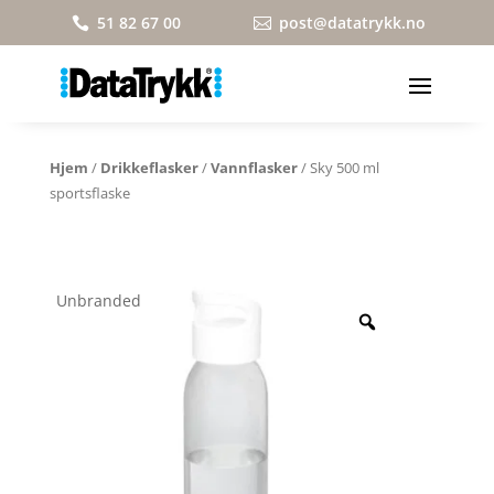
51 82 67 00
post@datatrykk.no


Hjem
/
Drikkeflasker
/
Vannflasker
/ Sky 500 ml
sportsflaske
Unbranded