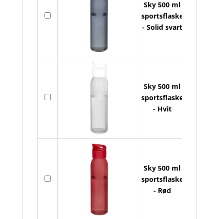
Sky 500 ml
S
På
sportsflaske
5
lager
- Solid svart
s
a
Sky 500 ml
S
På
sportsflaske
5
lager
- Hvit
s
a
Sky 500 ml
S
På
sportsflaske
5
lager
- Rød
s
a