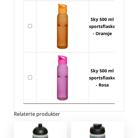
Sky 500 ml
S
På
sportsflaske
5
lager
- Oransje
s
a
Sky 500 ml
S
På
sportsflaske
5
lager
- Rosa
s
a
Relaterte produkter