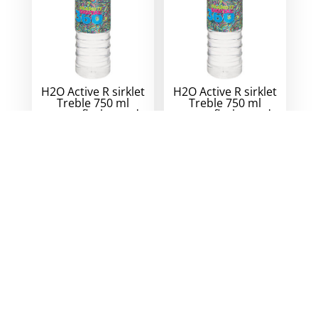
H2O Active R sirklet
H2O Active R sirklet
Treble 750 ml
Treble 750 ml
sportsflaske med
sportsflaske med
kuppel lokk
flipp lokk
82
kr
eks. mva.
82
kr
eks. mva.