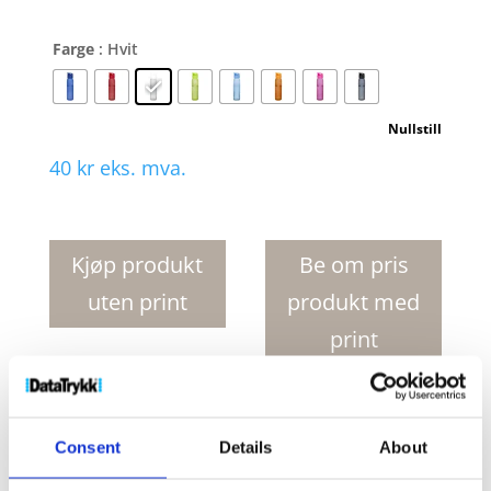
Farge
: Hvit
Nullstill
40
kr
eks. mva.
Sky
500
ml
Kjøp produkt
Be om pris
sportsflaske
uten print
produkt med
antall
print
Produktnr:
10065501
Kategorier:
Drikkeflasker
,
Vannflasker
Stikkord:
flaske
,
flasker
,
sportsflaske
Consent
Details
About