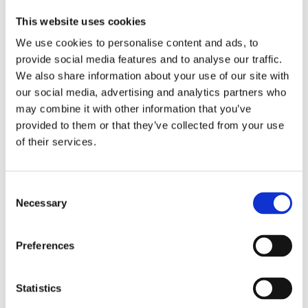
This website uses cookies
We use cookies to personalise content and ads, to
provide social media features and to analyse our traffic.
Kjøp produkt uten print
We also share information about your use of our site with
Ekstra informasjon
our social media, advertising and analytics partners who
may combine it with other information that you’ve
Send forespørsel om produkt med print
provided to them or that they’ve collected from your use
Dekorasjonsalternativer
of their services.
Dekorasjonpriser
Consent
Legg valgte i handlekurven
Necessary
Selection
Bilde
Navn
På lager
Bilde
Navn
På lager
Preferences
Sky 500 ml
S
På
Statistics
sportsflaske
5
lager