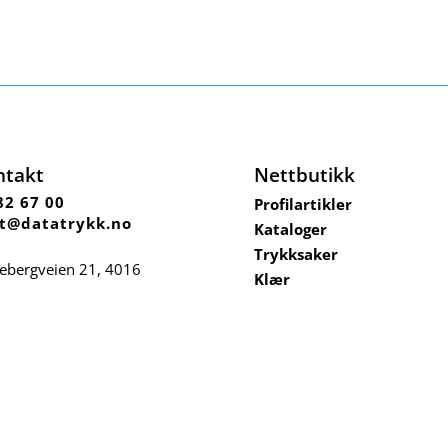
ntakt
Nettbutikk
82 67 00
Profilartikler
t@datatrykk.no
Kataloger
Trykksaker
ebergveien 21
, 4016
Klær
vanger
Nettbutikk privat
– fre 08:00 – 16:00
 nr.
976 082 338
r
Hjelp
Salgsbetingelser
Bærekraft og ansvarlighet