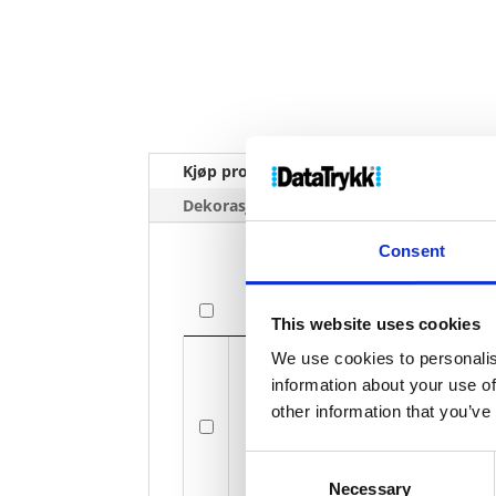
Kjøp produkt uten print
Ekstra 
Dekorasjonpriser
Consent
Bilde
This website uses cookies
Bilde
We use cookies to personalis
information about your use of
other information that you’ve
Sticky-Ma
Consent
Necessary
Selection