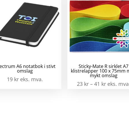
m
ant
ectrum A6 notatbok i stivt
Sticky-Mate R sirklet A7
omslag
klistrelapper 100 x 75mm
mykt omslag
19
kr
eks. mva.
23
kr
–
41
kr
eks. mva