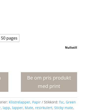
50 pages
Nullstill
n
Be om pris produkt
med print
orier:
Klistrelapper
,
Papir
Stikkord:
fsc
,
Green
r
,
lapp
,
lapper
,
Mate
,
resirkulert
,
Sticky mate
,