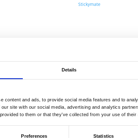
75
Stickymate
mm
antall
informasjon
Send forespørsel om produkt med print
Details
Navn
På lager
Navn
På lager
e content and ads, to provide social media features and to analy
 our site with our social media, advertising and analytics partn
Sti
 provided to them or that they’ve collected from your use of their
te R sirklet resirkulerte klistrelapper 50 x 75 mm -
På
Ma
Hvit, 25 pages
lager
R
sir
Preferences
Statistics