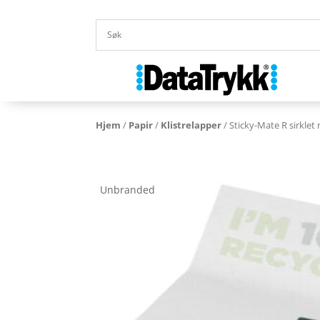
Hjem
/
Papir
/
Klistrelapper
/ Sticky-Mate R sirklet
Unbranded