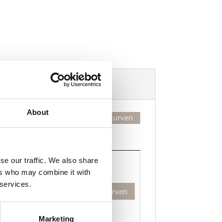
Dekorasjonsalternativer
About
Legg valgte i handlekurven
Kjøp
Kjøp
se our traffic. We also share
ers who may combine it with
cky-
 services.
Legg til i handlekurven
te
klet
Marketing