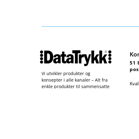
Ko
51 
pos
Vi utvikler produkter og
konsepter i alle kanaler – Alt fra
Kval
enkle produkter til sammensatte
Sta
kampanjer
Man 
Org.
Kataloger
Om oss
Kontakt oss
Send file