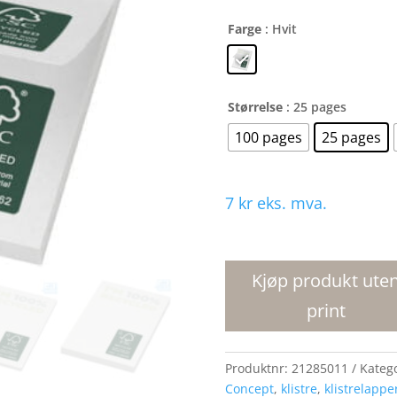
Farge
: Hvit
Størrelse
: 25 pages
100 pages
25 pages
7
kr
eks. mva.
Sticky-
Mate
R
Kjøp produkt ute
sirklet
print
resirkulerte
klistrelapper
50
Produktnr:
21285011
Kateg
x
Concept
,
klistre
,
klistrelappe