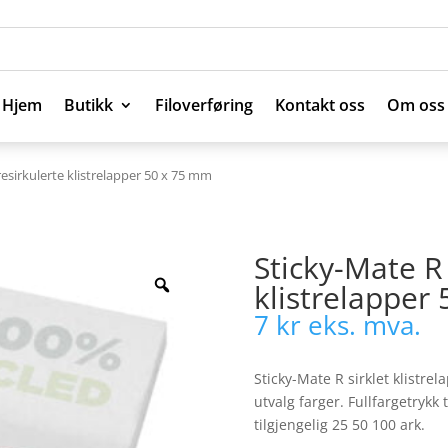
Hjem
Butikk
Filoverføring
Kontakt oss
Om oss
Hjem
Butikk
Filoverføring
Kontakt oss
Om oss
 resirkulerte klistrelapper 50 x 75 mm
Sticky-Mate R 
klistrelapper
7
kr
eks. mva.
Sticky-Mate R sirklet klistre
utvalg farger. Fullfargetrykk t
tilgjengelig 25 50 100 ark.