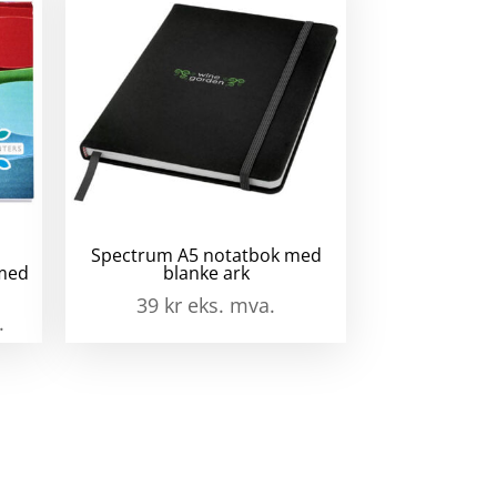
m
all
Spectrum A5 notatbok med
 med
blanke ark
39
kr
eks. mva.
.