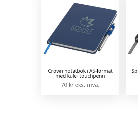
Crown notatbok i A5-format
Sp
med kule- touchpenn
70
kr
eks. mva.