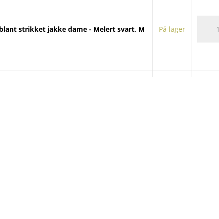
Tremb
lant strikket jakke dame - Melert svart, M
På lager
strikke
jakke
dame
antall
Tremb
blant strikket jakke dame - Melert blå, L
På lager
strikke
jakke
dame
antall
Tremb
blant strikket jakke dame - Melert blå, XL
På lager
strikke
jakke
dame