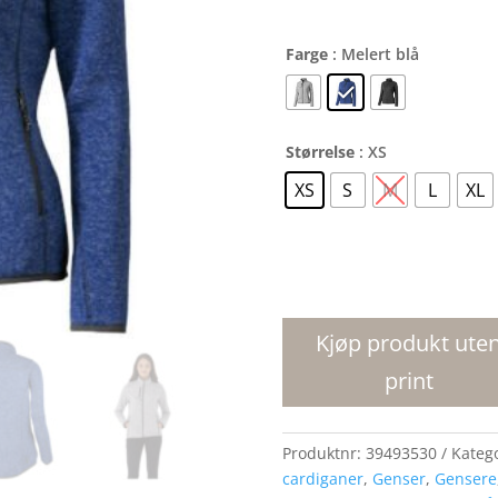
Farge
: Melert blå
Størrelse
: XS
XS
S
M
L
XL
Tremblant
strikket
jakke
Kjøp produkt ute
dame
print
antall
Produktnr:
39493530
Kateg
cardiganer
,
Genser
,
Gensere