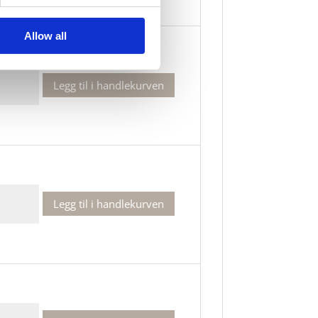
Allow all
lant
Legg til i handlekurven
t
lant
Legg til i handlekurven
t
lant