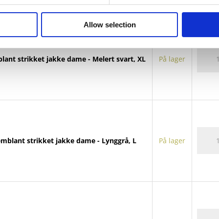
dame
antall
Allow selection
Tremb
lant strikket jakke dame - Melert svart, XL
På lager
strikke
jakke
dame
antall
Tremb
emblant strikket jakke dame - Lynggrå, L
På lager
strikke
jakke
dame
antall
Tremb