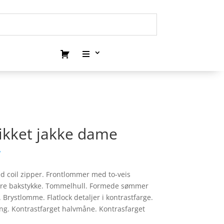
ikket jakke dame
.
ed coil zipper. Frontlommer med to-veis
engre bakstykke. Tommelhull. Formede sømmer
Brystlomme. Flatlock detaljer i kontrastfarge.
. Kontrastfarget halvmåne. Kontrasfarget