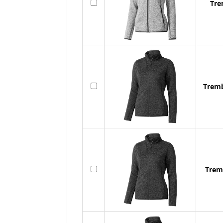
Tre
Tremb
Tremb