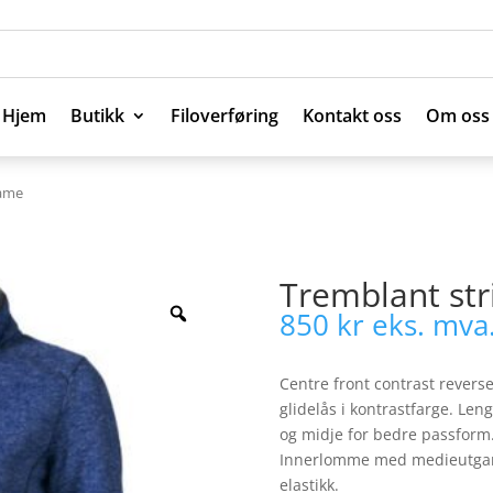
Hjem
Butikk
Filoverføring
Kontakt oss
Om oss
Hjem
Butikk
Filoverføring
Kontakt oss
Om oss
dame
Tremblant str
850
kr
eks. mva
Centre front contrast revers
glidelås i kontrastfarge. L
og midje for bedre passform. 
Innerlomme med medieutgang
elastikk.