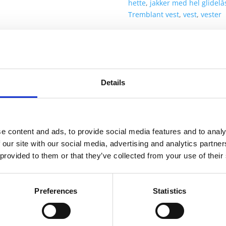
hette
,
jakker med hel glidelå
Tremblant vest
,
vest
,
vester
Details
informasjon
Send forespørsel om produkt med print
e content and ads, to provide social media features and to analy
 our site with our social media, advertising and analytics partn
Navn
På lager
 provided to them or that they’ve collected from your use of their
Navn
På lager
Preferences
Statistics
Tremb
lant strikket jakke dame - Melert svart, L
På lager
strikke
jakke