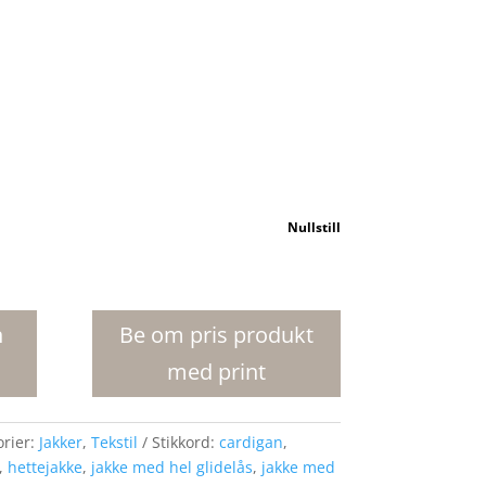
Nullstill
n
Be om pris produkt
med print
orier:
Jakker
,
Tekstil
Stikkord:
cardigan
,
,
hettejakke
,
jakke med hel glidelås
,
jakke med