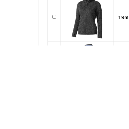
Tremb
Trem
Trem