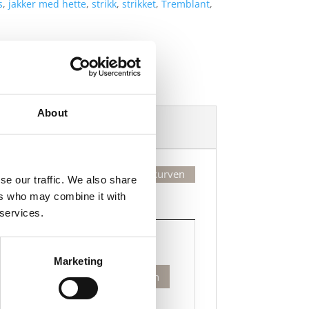
s
,
jakker med hette
,
strikk
,
strikket
,
Tremblant
,
About
Dekorasjonsalternativer
Legg valgte i handlekurven
se our traffic. We also share
ers who may combine it with
Kjøp
 services.
Kjøp
Marketing
lant
Legg til i handlekurven
t