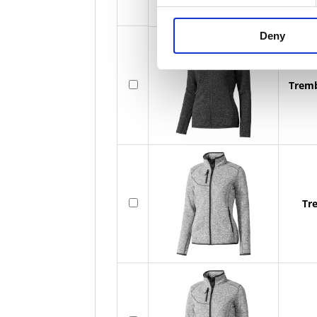
Deny
Tremb
Tr