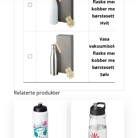
flaske med
På
kobber med
lager
børstesett -
Hvit
Vasa
vakuumisolert
flaske med
På
kobber med
lager
børstesett -
Sølv
Relaterte produkter