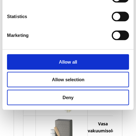
Bilde
Navn
På lager
Statistics
Bilde
Navn
På lager
Vasa
vakuumisolert
Marketing
flaske med
På
kobber med
lager
børstesett -
Blå
Allow all
Vasa
Allow selection
vakuumisolert
flaske med
På
kobber med
lager
Deny
børstesett -
Solid svart
Vasa
vakuumisolert