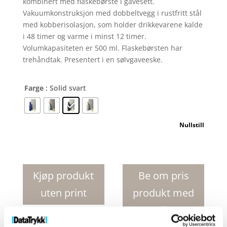
kombinert med flaskebørste i gavesett.
Vakuumkonstruksjon med dobbeltvegg i rustfritt stål
med kobberisolasjon, som holder drikkevarene kalde
i 48 timer og varme i minst 12 timer.
Volumkapasiteten er 500 ml. Flaskebørsten har
trehåndtak. Presentert i en sølvgaveeske.
Farge
: Solid svart
Nullstill
Vasa
vakuumisolert
flaske
Kjøp produkt
Be om pris
med
uten print
produkt med
kobber
med
print
børstesett