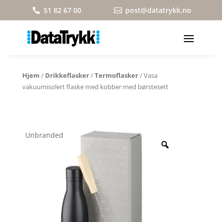
51 82 67 00
post@datatrykk.no


Hjem
/
Drikkeflasker
/
Termoflasker
/ Vasa
vakuumisolert flaske med kobber med børstesett
Unbranded