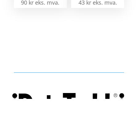
90
kr
eks. mva.
43
kr
eks. mva.
Vi utvikler produkter og konsepter i alle kanaler – Alt
fra enkle produkter til sammensatte kampanjer