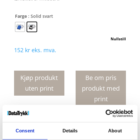
Farge
: Solid svart
Nullstill
152
kr
eks. mva.
Veela
portfolioi
i
Kjøp produkt
Be om pris
A4
uten print
produkt med
format
antall
print
Produktnr:
10723900
Kategorier:
Dokumentmapper
,
Notatbøker og skrivebordstilbehør
Stikkord:
A4-
Consent
Details
About
mappe
,
A4-mapper
,
mappe
,
mapper
,