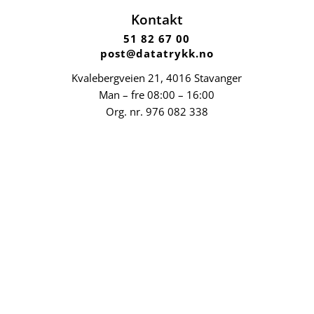
Kontakt
51 82 67 00
post@datatrykk.no
Kvalebergveien 21
, 4016 Stavanger
Man – fre 08:00 – 16:00
Org. nr.
976 082 338
Nettbutikk
Profilartikler
Kataloger
Trykksaker
Klær
Nettbutikk privat
Selskaper i konsernet