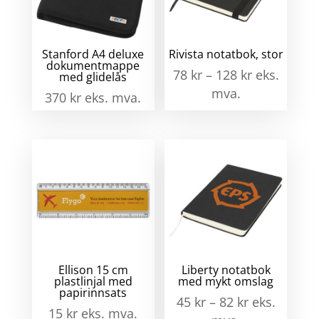
Stanford A4 deluxe
Rivista notatbok, stor
dokumentmappe
78
kr
–
128
kr
eks.
med glidelås
mva.
370
kr
eks. mva.
Ellison 15 cm
Liberty notatbok
plastlinjal med
med mykt omslag
papirinnsats
45
kr
–
82
kr
eks.
15
kr
eks. mva.