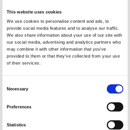
nettbrettmappe
,
Padfolio
This website uses cookies
We use cookies to personalise content and ads, to
provide social media features and to analyse our traffic.
We also share information about your use of our site with
our social media, advertising and analytics partners who
Kjøp produkt uten print
may combine it with other information that you’ve
Ekstra informasjon
provided to them or that they’ve collected from your use
Send forespørsel om produkt med print
of their services.
Dekorasjonsalternativer
Dekorasjonpriser
Consent
Necessary
Selection
Legg valgte i handlekurven
Preferences
Bilde
Navn
På lager
Bilde
Navn
På lager
Veela
Statistics
portfolioi