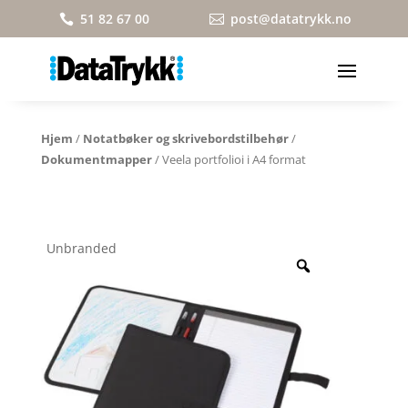
51 82 67 00
post@datatrykk.no


Hjem
/
Notatbøker og skrivebordstilbehør
/
Dokumentmapper
/ Veela portfolioi i A4 format
Unbranded