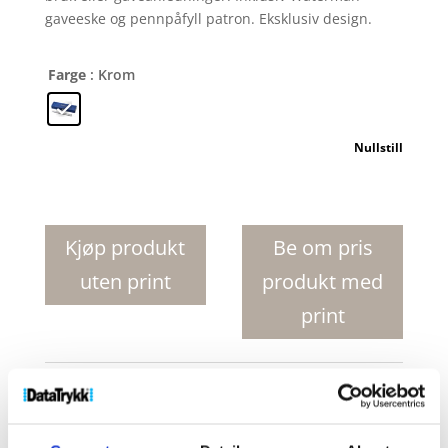
gaveeske og pennpåfyll patron. Eksklusiv design.
Farge
: Krom
Nullstill
Waterman
Graduate
fyllepenn
Kjøp produkt
Be om pris
antall
uten print
produkt med
print
Produktnr:
10650800
Kategorier:
Fyllepenner
,
Penner og skrivemateriell
Stikkord:
Waterman