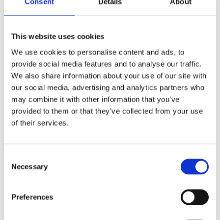
Consent
Details
About
This website uses cookies
Kjøp produkt uten print
We use cookies to personalise content and ads, to
provide social media features and to analyse our traffic.
Ekstra informasjon
We also share information about your use of our site with
Send forespørsel om produkt med print
our social media, advertising and analytics partners who
Dekorasjonsalternativer
may combine it with other information that you’ve
provided to them or that they’ve collected from your use
Dekorasjonpriser
of their services.
Legg valgte i handlekurven
Consent
Bilde
Navn
På lager
Necessary
Selection
Bilde
Navn
På lager
Waterman
Preferences
Wa
Graduate
På
Gr
fyllepenn -
lager