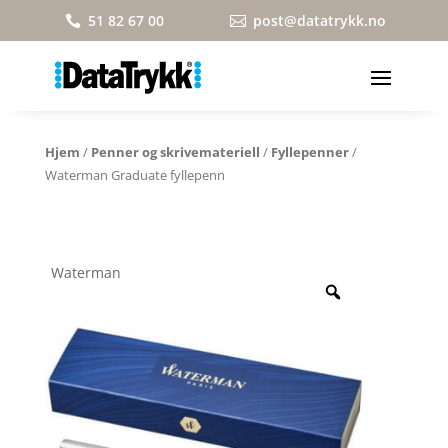
51 82 67 00
post@datatrykk.no


Hjem
/
Penner og skrivemateriell
/
Fyllepenner
/
Waterman Graduate fyllepenn
Waterman