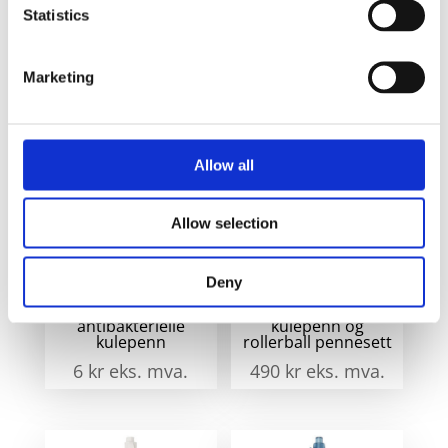
fyl
Statistics
Krom
ant
Marketing
Relaterte produkter
Allow all
Allow selection
Deny
Moneta
Waterman Allure
antibakterielle
kulepenn og
kulepenn
rollerball pennesett
6
kr
eks. mva.
490
kr
eks. mva.