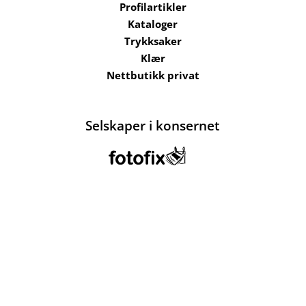
Profilartikler
Kataloger
Trykksaker
Klær
Nettbutikk privat
Selskaper i konsernet
Kataloger
Om oss
Kontakt oss
Send filer
Hjelp
Salgsbetingelser
Bærekraft og
ansvarlighet