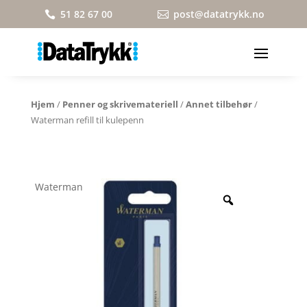
51 82 67 00
post@datatrykk.no


Hjem
/
Penner og skrivemateriell
/
Annet tilbehør
/
Waterman refill til kulepenn
Waterman