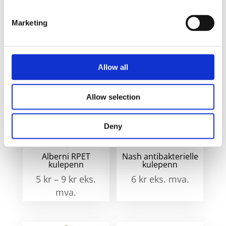
Himmelblå/Sølv
Marketing
Relaterte produkter
Allow all
Allow selection
Deny
Alberni RPET
Nash antibakterielle
kulepenn
kulepenn
5
kr
–
9
kr
eks.
6
kr
eks. mva.
mva.