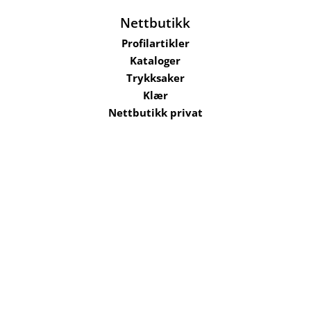
Nettbutikk
Profilartikler
Kataloger
Trykksaker
Klær
Nettbutikk privat
Selskaper i konsernet
Kataloger
Om oss
Kontakt oss
Send filer
Hjelp
Salgsbetingelser
Bærekraft og