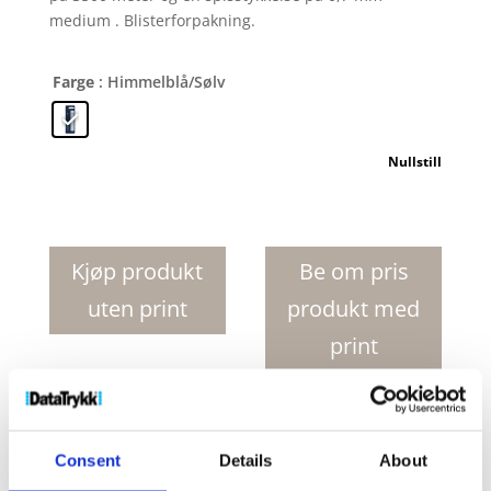
medium . Blisterforpakning.
Farge
: Himmelblå/Sølv
Nullstill
Waterman
refill
til
Kjøp produkt
Be om pris
kulepenn
uten print
produkt med
antall
print
Produktnr:
42000581
Kategorier:
Annet tilbehør
,
Penner og skrivemateriell
Consent
Details
About