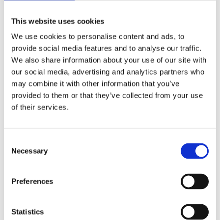
This website uses cookies
We use cookies to personalise content and ads, to
provide social media features and to analyse our traffic.
Kjøp produkt uten print
We also share information about your use of our site with
Ekstra informasjon
our social media, advertising and analytics partners who
Send forespørsel om produkt med print
may combine it with other information that you’ve
provided to them or that they’ve collected from your use
Dekorasjonsalternativer
of their services.
Dekorasjonpriser
Legg valgte i handlekurven
Consent
Necessary
Selection
Bilde
Navn
På lage
Bilde
Navn
På lage
Preferences
Waterman refill
På
Statistics
til kulepenn -
lager