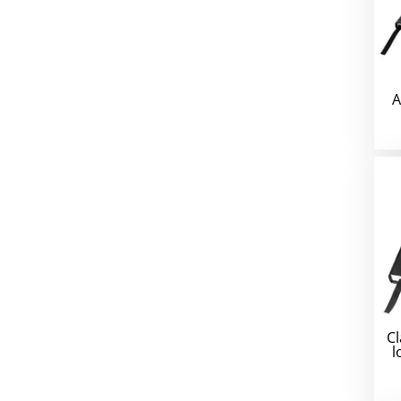
A
Cl
l