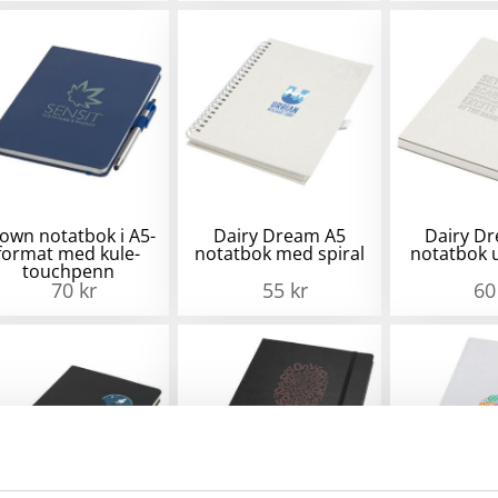
own notatbok i A5-
Dairy Dream A5
Dairy D
format med kule-
notatbok med spiral
notatbok 
touchpenn
70
kr
55
kr
6