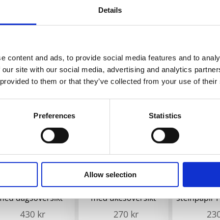
Details
vora notatbok i A5
Executive A4
Fabianna 
format i kort og
profesjonell notatbok
med hardt 
termoformet PU
knust 
e content and ads, to provide social media features and to analy
116
kr
56
kr
–
142
kr
4
 our site with our social media, advertising and analytics partn
 provided to them or that they’ve collected from your use of their
Preferences
Statistics
Allow selection
Karst R sirklet A5
Karst R sirklet A5
Karst R si
nnbundet kalender
innbundet kalender
journa
med dagsoversikt
med ukesoversikt
steinpapir 
430
kr
270
kr
23