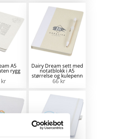
ream A5
Dairy Dream sett med
uten rygg
notatblokk i A5
størrelse og kulepenn
0
kr
66
kr