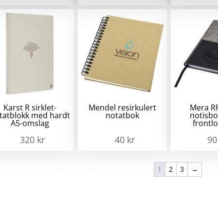
Karst R sirklet-
Mendel resirkulert
Mera R
tatblokk med hardt
notatbok
notisb
A5-omslag
front
320
kr
40
kr
9
1
2
3
→