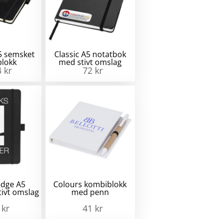
5 semsket
Classic A5 notatbok
blokk
med stivt omslag
4
kr
72
kr
edge A5
Colours kombiblokk
tivt omslag
med penn
6
kr
41
kr