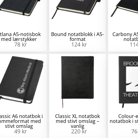
tlana A5-notisbok
Bound notatblokk i A5-
Carbony A
med lærstykker
format
notat
78
kr
124
kr
11
assic A6 notatbok i
Classic XL notatbok
Colour-
ommeformat med
med stivt omslag –
notatbok i s
stivt omslag
vanlig
49
kr
220
kr
7