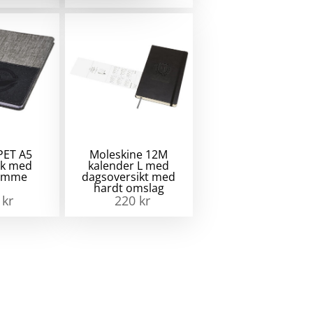
PET A5
Moleskine 12M
ok med
kalender L med
lomme
dagsoversikt med
hardt omslag
0
kr
220
kr