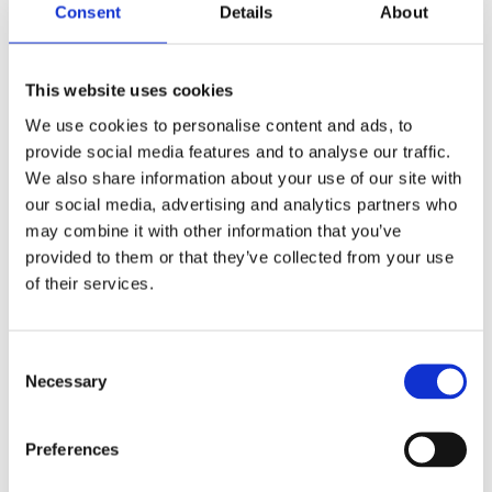
Consent
Details
About
This website uses cookies
We use cookies to personalise content and ads, to
provide social media features and to analyse our traffic.
We also share information about your use of our site with
our social media, advertising and analytics partners who
may combine it with other information that you’ve
Colt isskrape med
Coro isskrape i
hanske
kredittkortstørrelse
provided to them or that they’ve collected from your use
43
kr
15
kr
of their services.
Consent
Necessary
Selection
Preferences