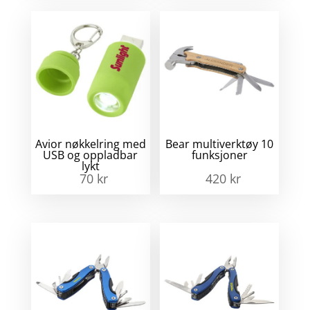
Avior nøkkelring med
Bear multiverktøy 10
USB og oppladbar
funksjoner
lykt
70
kr
420
kr