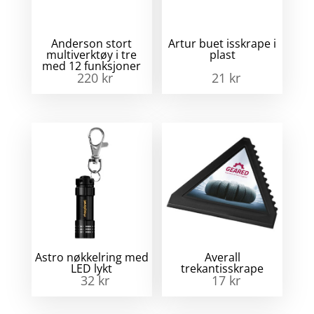
Anderson stort
Artur buet isskrape i
multiverktøy i tre
plast
med 12 funksjoner
220
kr
21
kr
Astro nøkkelring med
Averall
LED lykt
trekantisskrape
32
kr
17
kr