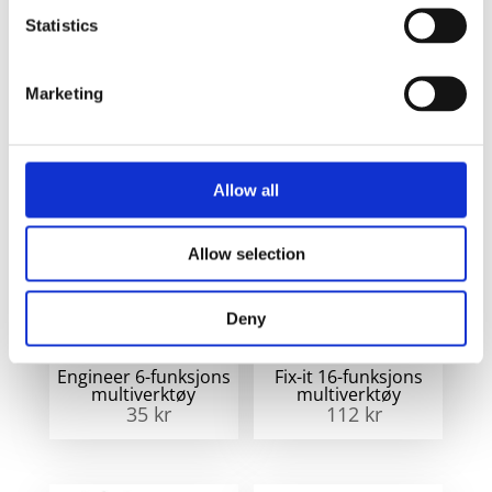
Statistics
Dave lommekniv
Draco nøkkelring
med belteklips
med LED lys
192
kr
24
kr
Marketing
Allow all
Allow selection
Deny
Engineer 6-funksjons
Fix-it 16-funksjons
multiverktøy
multiverktøy
35
kr
112
kr