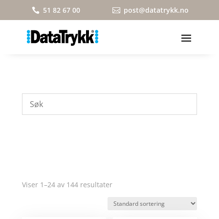
51 82 67 00
post@datatrykk.no


Viser 1–24 av 144 resultater