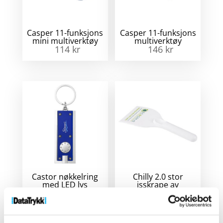
Casper 11-funksjons
Casper 11-funksjons
mini multiverktøy
multiverktøy
114
kr
146
kr
Castor nøkkelring
Chilly 2.0 stor
med LED lys
isskrape av
resirkulert plast
7
kr
–
12
kr
11
kr