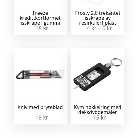
Freeze
Frosty 2.0 trekantet
kredittkortformet
isskrape av
isskrape i gummi
resirkulert plast
18
kr
4
kr
–
6
kr
Kniv med bryteblad
Kym nøkkelring med
dekkdybdemåler
13
kr
15
kr