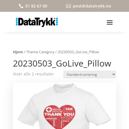
51 82 67 00
post@datatrykk.no


Hjem
/ Theme Category / 20230503_GoLive_Pillow
20230503_GoLive_Pillow
Viser alle 2 resultater