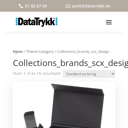
51 82 67 00
post@datatrykk.no


Hjem
/ Theme Category / Collections_brands_scx_design
Collections_brands_scx_desi
Viser 1–9 av 16 resultater