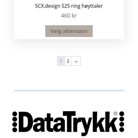
SCX.design S25 ring høyttaler
460
kr
Velg alternativ
1
2
→