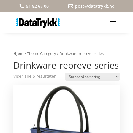
51 82 67 00
post@datatrykk.no


Hjem
/ Theme Category / Drinkware-repreve-series
Drinkware-repreve-series
Viser alle 5 resultater