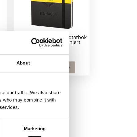
ok
Moleskine Classic PK notatbok
med stivt omslag – linjert
190
kr
About
Velg alternativ
se our traffic. We also share
ers who may combine it with
 services.
Marketing