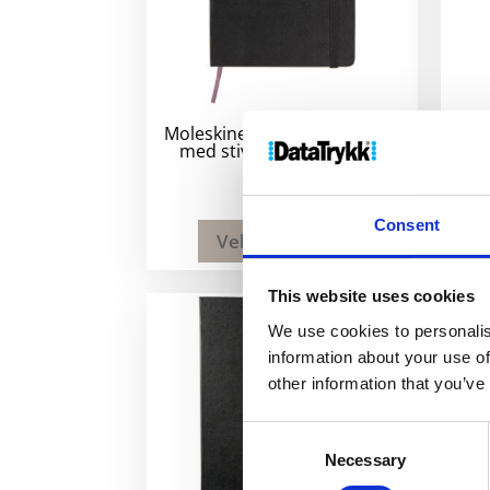
Moleskine Classic L notatbok
Mole
med stivt omslag – vanlig
me
270
kr
Consent
Velg alternativ
This website uses cookies
We use cookies to personalis
information about your use of
other information that you’ve
Consent
Necessary
Selection