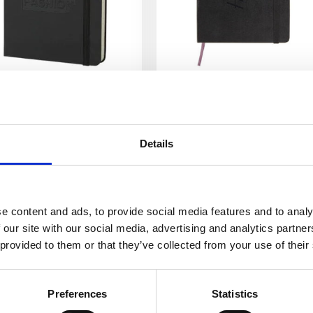
skine Classic M notatbok
Moleskine Classic PK notatb
d stivt omslag – linjert
med stivt omslag – linjert
240
kr
134
kr
–
210
kr
Details
Velg alternativ
Velg alternativ
e content and ads, to provide social media features and to analy
 our site with our social media, advertising and analytics partn
 provided to them or that they’ve collected from your use of their
Preferences
Statistics