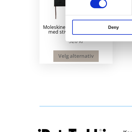
Moleskine Classic XL notatbok
Deny
med stivt omslag – linjert
320
kr
Velg alternativ