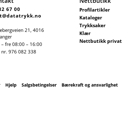
ntakt
Nettbutikk
82 67 00
Profilartikler
t@datatrykk.no
Kataloger
Trykksaker
ebergveien 21
, 4016
Klær
vanger
Nettbutikk privat
– fre 08:00 – 16:00
 nr.
976 082 338
r
Hjelp
Salgsbetingelser
Bærekraft og ansvarlighet