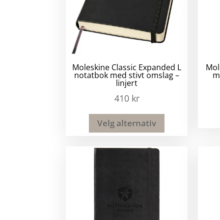
Moleskine Classic Expanded L
Mol
notatbok med stivt omslag –
me
linjert
410
kr
Velg alternativ