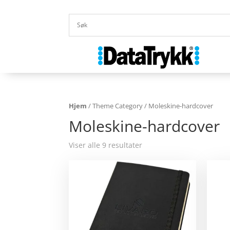
Hjem
/ Theme Category / Moleskine-hardcover
Moleskine-hardcover
Viser alle 9 resultater