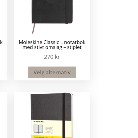
ok
Moleskine Classic L notatbok
med stivt omslag – stiplet
270
kr
Velg alternativ