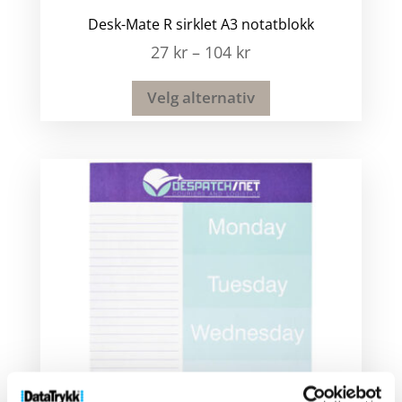
Desk-Mate R sirklet A3 notatblokk
27
kr
–
104
kr
Velg alternativ