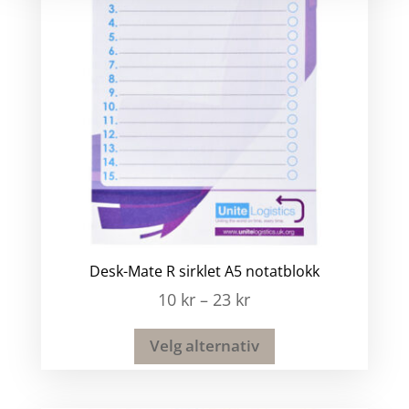
Desk-Mate R sirklet A5 notatblokk
10
kr
–
23
kr
Velg alternativ