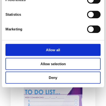
Statistics
Marketing
Desk-Mate R sirklet A4 notatblokk med
omslagsperm
Allow all
23
kr
–
35
kr
Allow selection
Velg alternativ
Deny