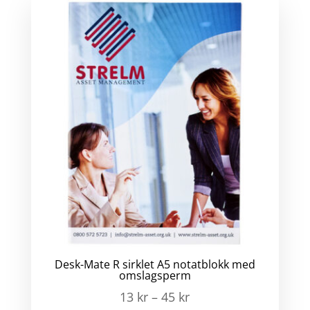
Desk-Mate R sirklet A5 notatblokk med
omslagsperm
13
kr
–
45
kr