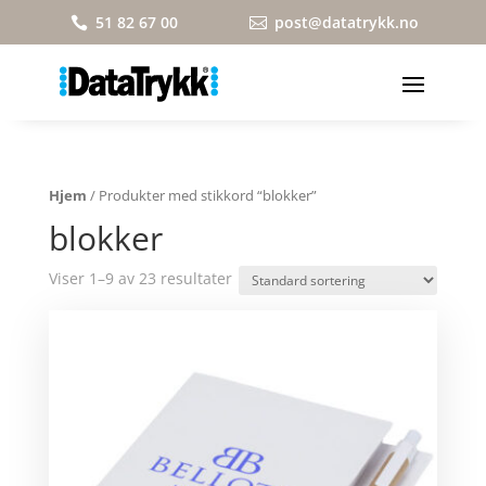
51 82 67 00
post@datatrykk.no


Hjem
/ Produkter med stikkord “blokker”
blokker
Viser 1–9 av 23 resultater