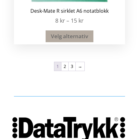
Desk-Mate R sirklet A6 notatblokk
8
kr
–
15
kr
Velg alternativ
1
2
3
→