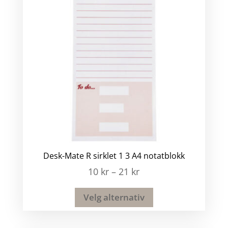
Desk-Mate R sirklet 1 3 A4 notatblokk
10
kr
–
21
kr
Velg alternativ