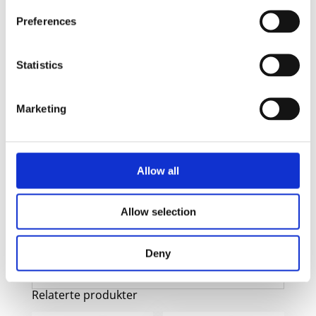
Preferences
Bilde
Navn
På lager
Bilde
Desk-Mate R
Navn
På lager
Statistics
sirklet A4
notatblokk
På
med
lager
Marketing
omslagsperm
- Hvit, 25
pages
Desk-Mate R
Allow all
sirklet A4
notatblokk
På
Allow selection
med
lager
omslagsperm
- Hvit, 50
Deny
pages
Relaterte produkter