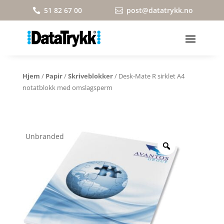
51 82 67 00
post@datatrykk.no


Hjem
/
Papir
/
Skriveblokker
/ Desk-Mate R sirklet A4
notatblokk med omslagsperm
Unbranded