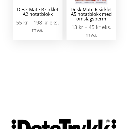
Desk-Mate R sirklet
Desk-Mate R sirklet
A2 notatblokk
A5 notatblokk med
omslagsperm
55
kr
–
198
kr
eks.
13
kr
–
45
kr
eks.
mva.
mva.