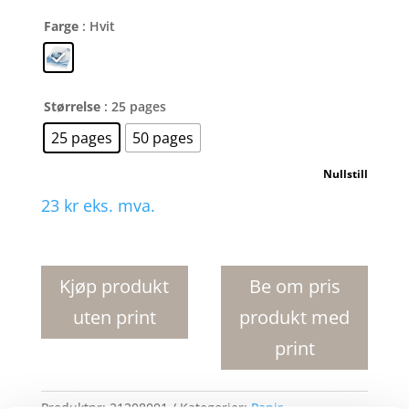
Farge
: Hvit
Størrelse
: 25 pages
25 pages
50 pages
Nullstill
23
kr
eks. mva.
Desk-
Mate
R
Kjøp produkt
Be om pris
sirklet
uten print
produkt med
A4
notatblokk
print
med
omslagsperm
antall
Produktnr:
21208001
Kategorier:
Papir
,