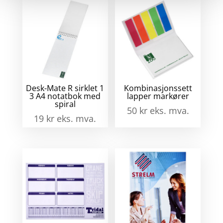
Desk-Mate R sirklet 1
Kombinasjonssett
3 A4 notatbok med
lapper markører
spiral
50
kr
eks. mva.
19
kr
eks. mva.