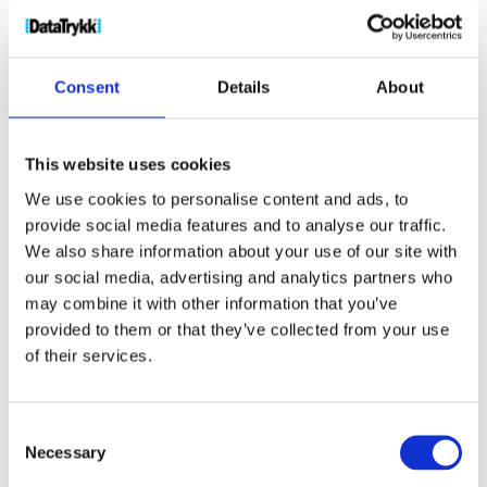
Skriveblokker
Stikkord:
A4
,
blokk
,
blokker
,
brett
over
,
desk
,
Desk mate
,
Desk mates
,
Deskmate
,
Deskmates
,
fsc
,
Mate
,
Mates
,
Notat
,
notat blokk
,
Consent
Details
About
notat blokker
,
notatblokk
,
notatblokker
,
PA0002A4
,
perm
This website uses cookies
We use cookies to personalise content and ads, to
provide social media features and to analyse our traffic.
We also share information about your use of our site with
our social media, advertising and analytics partners who
Kjøp produkt uten print
may combine it with other information that you’ve
Ekstra informasjon
provided to them or that they’ve collected from your use
Send forespørsel om produkt med print
of their services.
Dekorasjonsalternativer
Dekorasjonpriser
Consent
Necessary
Selection
Legg valgte i handlekurven