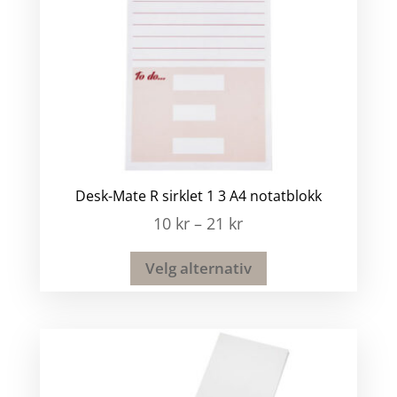
Desk-Mate R sirklet 1 3 A4 notatblokk
10
kr
–
21
kr
Velg alternativ