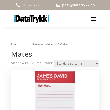
51 82 67 00
post@datatrykk.no


Hjem
/ Produkter med stikkord “Mates”
Mates
Viser 1–9 av 29 resultater