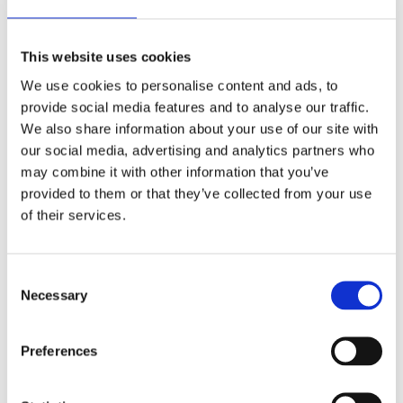
This website uses cookies
We use cookies to personalise content and ads, to
Desk-Mate R sirklet A4 notatblokk
provide social media features and to analyse our traffic.
14
kr
–
52
kr
We also share information about your use of our site with
our social media, advertising and analytics partners who
may combine it with other information that you’ve
Velg alternativ
provided to them or that they’ve collected from your use
of their services.
Consent
Necessary
Selection
Preferences