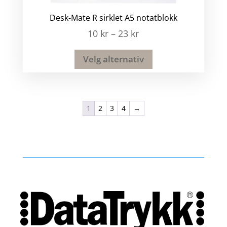
Desk-Mate R sirklet A5 notatblokk
10
kr
–
23
kr
Velg alternativ
1
2
3
4
→