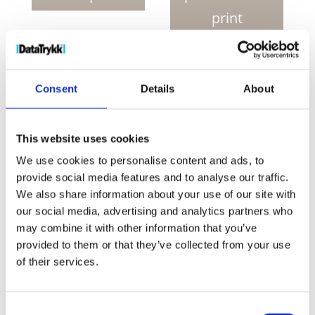
notatbok
print
med
spiral
antall
Produktnr:
21250002
Kategorier:
Notatbøker
,
Papir
Stikkord:
A4
,
bok
,
bøker
,
desk
,
Desk mate
,
Desk
Consent
Details
About
mates
,
desk-mate wire-o
,
Deskmate
,
Deskmates
,
fsc
,
Mate
,
Mates
,
Notat
,
notat bok
,
notat bøker
,
Notatbok
,
Notatbøker
,
PA0003A4
,
wire-o
This website uses cookies
We use cookies to personalise content and ads, to
provide social media features and to analyse our traffic.
We also share information about your use of our site with
our social media, advertising and analytics partners who
may combine it with other information that you’ve
Kjøp produkt uten print
provided to them or that they’ve collected from your use
Ekstra informasjon
of their services.
Send forespørsel om produkt med print
Dekorasjonsalternativer
Consent