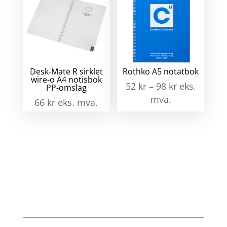
Desk-Mate R sirklet
Rothko A5 notatbok
wire-o A4 notisbok
52
kr
–
98
kr
eks.
PP-omslag
mva.
66
kr
eks. mva.