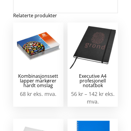
pages
not
me
Relaterte produkter
spi
ant
Kombinasjonssett
Executive A4
lapper markører
profesjonell
hardt omslag
notatbok
68
kr
eks. mva.
56
kr
–
142
kr
eks.
mva.