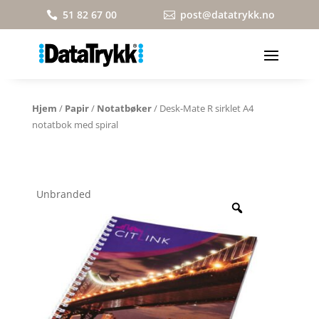
51 82 67 00
post@datatrykk.no


Hjem
/
Papir
/
Notatbøker
/ Desk-Mate R sirklet A4
notatbok med spiral
Unbranded