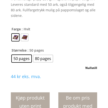
Leveres standard med 50 ark, også tilgjengelig med
80 ark. Fullfargetrykk mulig på pappomslaget og alle
sidene.
Farge
: Hvit
Størrelse
: 50 pages
50 pages
80 pages
Nullstill
44
kr
eks. mva.
Desk-
Mate
R
Kjøp produkt
Be om pris
sirklet
uten print
produkt med
A4