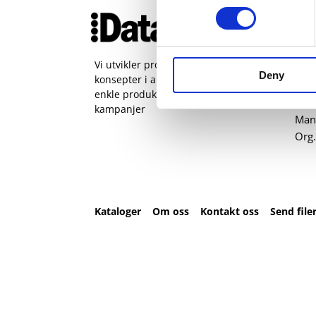
Ko
51 
pos
Vi utvikler produkter og
Deny
konsepter i alle kanaler – Alt fra
Kval
enkle produkter til sammensatte
Sta
kampanjer
Man 
Org.
Kataloger
Om oss
Kontakt oss
Send file