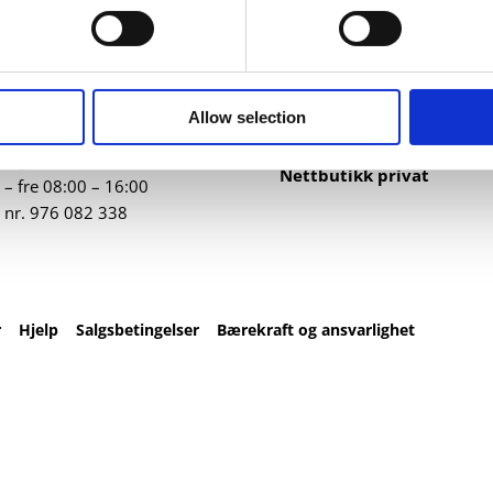
ntakt
Nettbutikk
82 67 00
Profilartikler
t@datatrykk.no
Kataloger
Allow selection
Trykksaker
ebergveien 21
, 4016
Klær
vanger
Nettbutikk privat
– fre 08:00 – 16:00
 nr.
976 082 338
r
Hjelp
Salgsbetingelser
Bærekraft og ansvarlighet