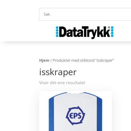
Hjem
/ Produkter med stikkord “isskraper”
isskraper
Viser det ene resultatet