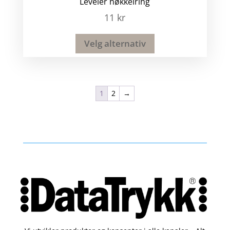
Leveler nøkkelring
11
kr
Velg alternativ
1
2
→