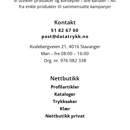
Vi utvikler produkter og konsepter i alle kanaler – Alt
fra enkle produkter til sammensatte kampanjer
Kontakt
51 82 67 00
post@datatrykk.no
Kvalebergveien 21
, 4016 Stavanger
Man – fre 08:00 – 16:00
Org. nr.
976 082 338
Nettbutikk
Profilartikler
Kataloger
Trykksaker
Klær
Nettbutikk privat