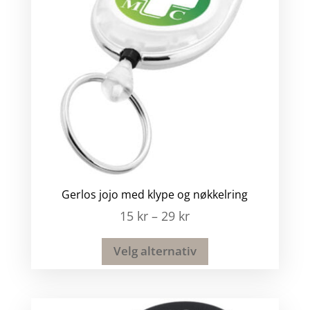
Gerlos jojo med klype og nøkkelring
15
kr
–
29
kr
Velg alternativ