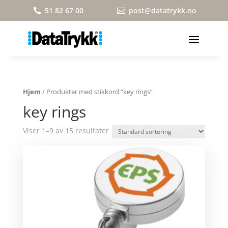
51 82 67 00
post@datatrykk.no


Hjem
/ Produkter med stikkord “key rings”
key rings
Viser 1–9 av 15 resultater