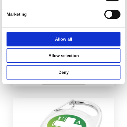
Marketing
Allow all
Draco nøkkelring med LED lys
Allow selection
24
kr
Deny
Velg alternativ