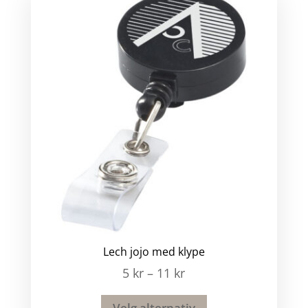
Lech jojo med klype
5
kr
–
11
kr
Velg alternativ