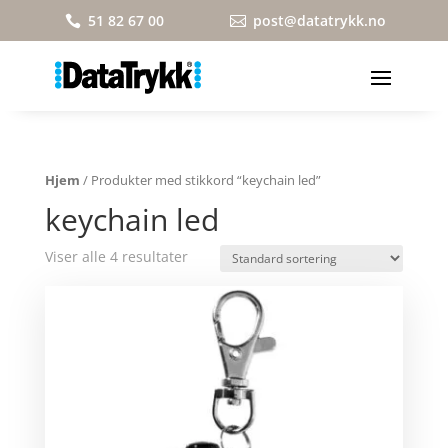
51 82 67 00
post@datatrykk.no


Hjem
/ Produkter med stikkord “keychain led”
keychain led
Viser alle 4 resultater