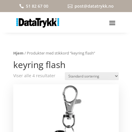
51 82 67 00
post@datatrykk.no


Hjem
/ Produkter med stikkord “keyring flash”
keyring flash
Viser alle 4 resultater