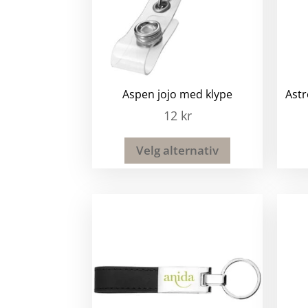
Aspen jojo med klype
Astr
12
kr
Velg alternativ