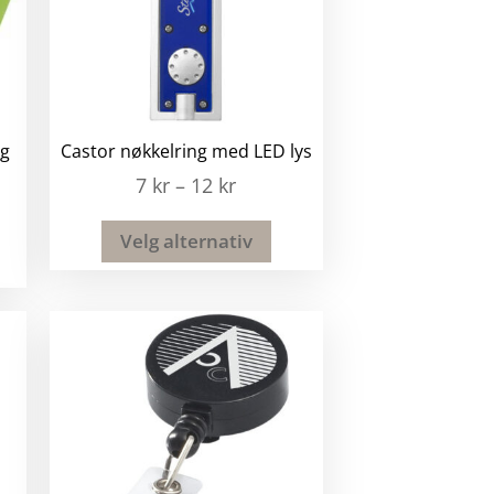
og
Castor nøkkelring med LED lys
7
kr
–
12
kr
Velg alternativ