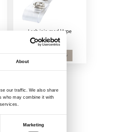
Lech jojo med klype
5
kr
–
11
kr
Velg alternativ
About
se our traffic. We also share
ers who may combine it with
 services.
Marketing