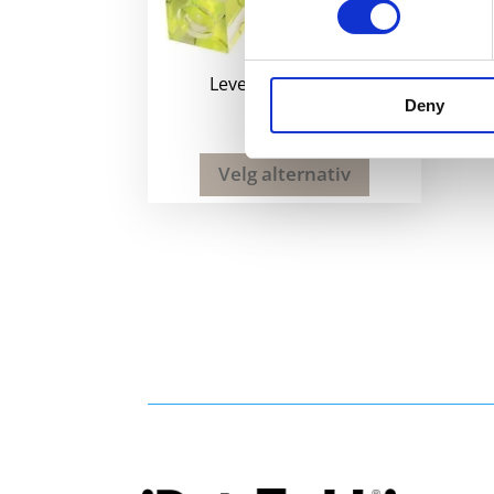
Leveler nøkkelring
Deny
11
kr
Velg alternativ