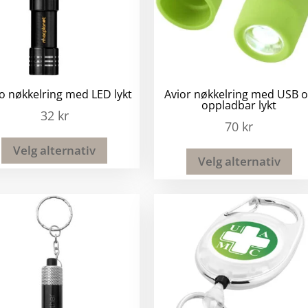
o nøkkelring med LED lykt
Avior nøkkelring med USB 
oppladbar lykt
32
kr
70
kr
Velg alternativ
Velg alternativ