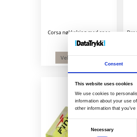
Corsa nøkkelring med snor
Drac
29
kr
Velg alternativ
Consent
This website uses cookies
We use cookies to personalis
information about your use of
other information that you’ve
Consent
Necessary
Selection