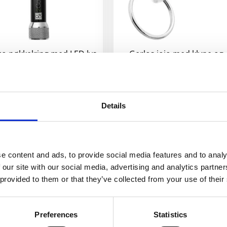
o nøkkelring med LED lys
Gerlos jojo med klype og
nøkkelring
24
kr
15
kr
–
29
kr
Velg alternativ
Velg alternativ
Details
e content and ads, to provide social media features and to analy
 our site with our social media, advertising and analytics partn
 provided to them or that they’ve collected from your use of their
Preferences
Statistics