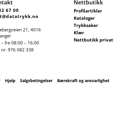
ntakt
Nettbutikk
82 67 00
Profilartikler
t@datatrykk.no
Kataloger
Trykksaker
ebergveien 21
, 4016
Klær
vanger
Nettbutikk privat
– fre 08:00 – 16:00
 nr.
976 082 338
r
Hjelp
Salgsbetingelser
Bærekraft og ansvarlighet