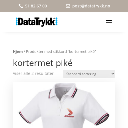
51 82 67 00
post@datatrykk.no


Hjem
/ Produkter med stikkord “kortermet piké”
kortermet piké
Viser alle 2 resultater