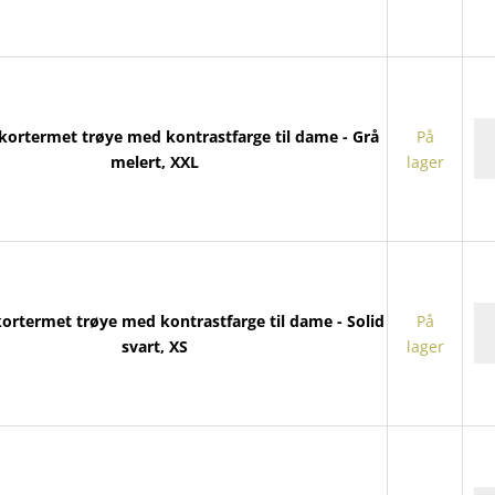
m
ko
til
da
ant
Fai
d kortermet trøye med kontrastfarge til dame - Grå
På
ko
melert, XXL
lager
tr
m
ko
til
da
ant
Fai
 kortermet trøye med kontrastfarge til dame - Solid
På
ko
svart, XS
lager
tr
m
ko
til
da
ant