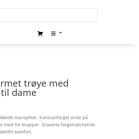
termet trøye med
 til dame
.
rikkede mansjetter. Kontrastfarget ende på
pe med tre knapper. Graverte fargematchende
kettfri komfort.