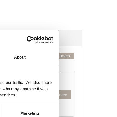
Dekorasjonsalternativer
Legg valgte i handlekurven
About
Kjøp
Kjøp
se our traffic. We also share
ers who may combine it with
rfield
Legg til i handlekurven
 services.
rtermet
øye
ed
Marketing
ntrastfarge