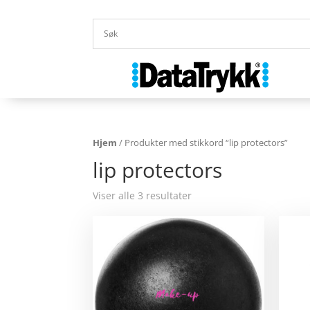
Hjem
/ Produkter med stikkord “lip protectors”
lip protectors
Viser alle 3 resultater