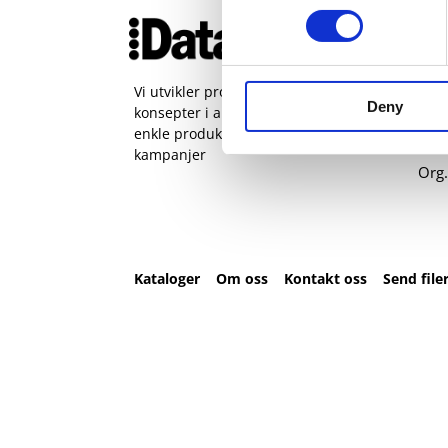
Ko
51 
pos
Vi utvikler produkter og
Deny
konsepter i alle kanaler – Alt fra
Sjøh
enkle produkter til sammensatte
Man 
kampanjer
Org.
Kataloger
Om oss
Kontakt oss
Send file