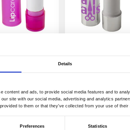
Deale leppepomade
Deale metallisk leppebalsa
5
kr
–
7
kr
12
kr
Velg alternativ
Velg alternativ
Details
e content and ads, to provide social media features and to analy
 our site with our social media, advertising and analytics partn
 provided to them or that they’ve collected from your use of their
Preferences
Statistics