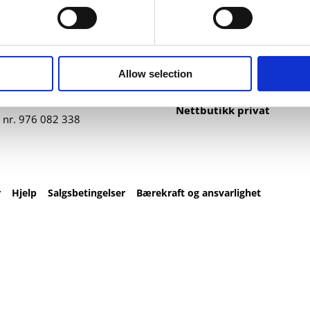
ntakt
Nettbutikk
82 67 00
Profilartikler
t@datatrykk.no
Kataloger
Allow selection
Trykksaker
agen 2, 4016 Stavanger
Klær
– fre 08:00 – 16:00
Nettbutikk privat
 nr.
976 082 338
r
Hjelp
Salgsbetingelser
Bærekraft og ansvarlighet