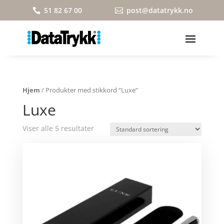
51 82 67 00
post@datatrykk.no


Hjem
/ Produkter med stikkord “Luxe”
Luxe
Viser alle 5 resultater