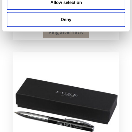
Allow selection
Loure-kulepenn med tresylinder
176
kr
Deny
Velg alternativ