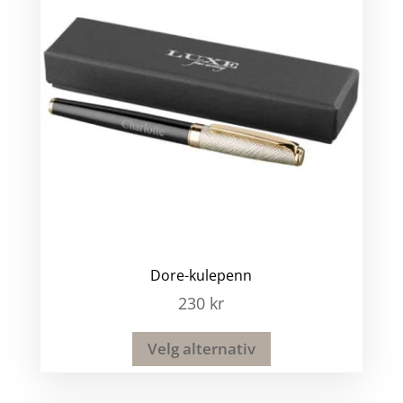
Dore-kulepenn
230
kr
Velg alternativ