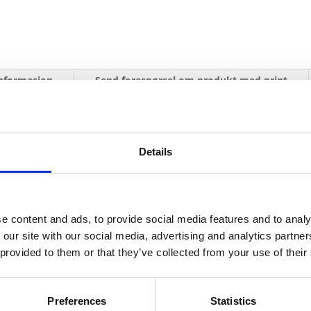
informasjon
Send forespørsel om produkt med print
Details
Navn
På lager
Navn
På lager
e content and ads, to provide social media features and to analy
Gloss-
 our site with our social media, advertising and analytics partn
oss-penn dobbelt gavesett - Solid svart
På lager
penn
 provided to them or that they’ve collected from your use of their
dobbelt
gavesett
antall
Preferences
Statistics