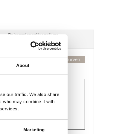
Dekorasjonsalternativer
Legg valgte i handlekurven
About
Kjøp
Kjøp
se our traffic. We also share
ers who may combine it with
Legg til i handlekurven
 services.
Marketing