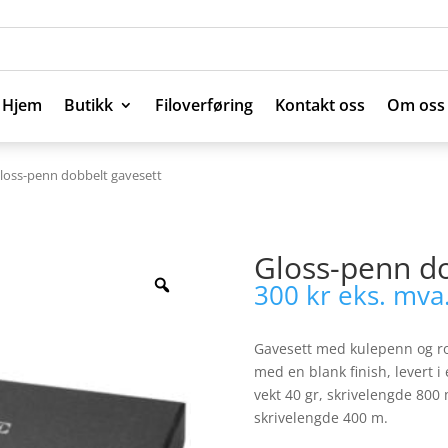
Hjem
Butikk
Filoverføring
Kontakt oss
Om oss
Hjem
Butikk
Filoverføring
Kontakt oss
Om oss
loss-penn dobbelt gavesett
Gloss-penn do
300
kr
eks. mva
Gavesett med kulepenn og ro
med en blank finish, levert 
vekt 40 gr, skrivelengde 800 
skrivelengde 400 m.