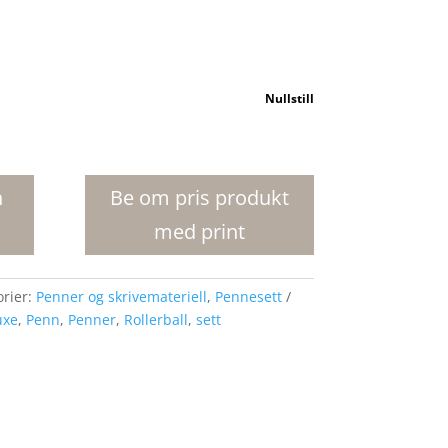
Nullstill
n
Be om pris produkt
med print
orier:
Penner og skrivemateriell
,
Pennesett
uxe
,
Penn
,
Penner
,
Rollerball
,
sett