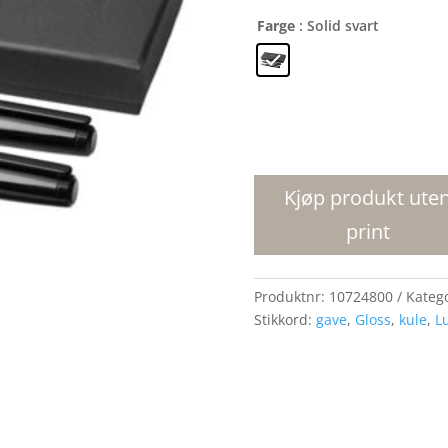
Farge
: Solid svart
Gloss-
penn
dobbelt
Kjøp produkt ute
gavesett
print
antall
Produktnr:
10724800
Kateg
Stikkord:
gave
,
Gloss
,
kule
,
L