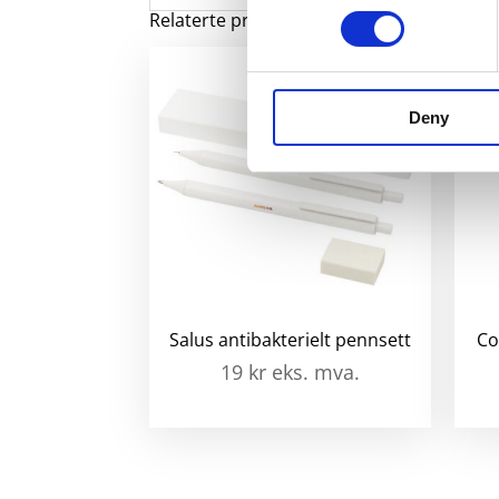
Relaterte produkter
Deny
Salus antibakterielt pennsett
Co
19
kr
eks. mva.