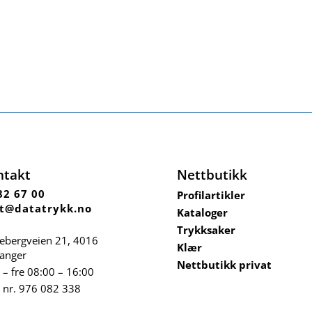
ntakt
Nettbutikk
82 67 00
Profilartikler
t@datatrykk.no
Kataloger
Trykksaker
ebergveien 21
, 4016
Klær
vanger
Nettbutikk privat
– fre 08:00 – 16:00
 nr.
976 082 338