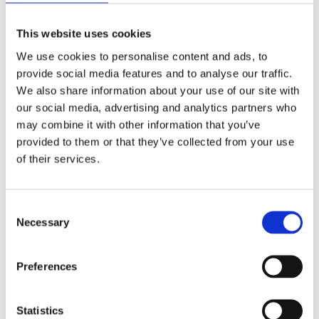
This website uses cookies
We use cookies to personalise content and ads, to
provide social media features and to analyse our traffic.
Noir Edge medium notatbok
We also share information about your use of our site with
49
kr
–
74
kr
our social media, advertising and analytics partners who
may combine it with other information that you’ve
Velg alternativ
provided to them or that they’ve collected from your use
of their services.
Consent
Necessary
Selection
Preferences
Statistics