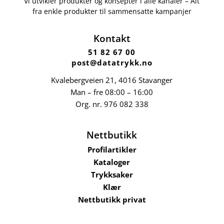
Vi utvikler produkter og konsepter i alle kanaler – Alt
fra enkle produkter til sammensatte kampanjer
Kontakt
51 82 67 00
post@datatrykk.no
Kvalebergveien 21
, 4016 Stavanger
Man – fre 08:00 – 16:00
Org. nr.
976 082 338
Nettbutikk
Profilartikler
Kataloger
Trykksaker
Klær
Nettbutikk privat