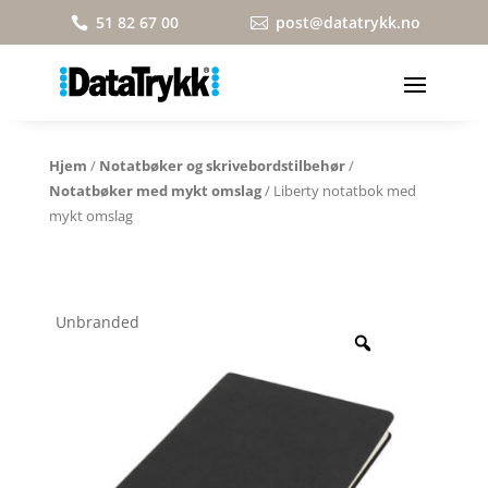
51 82 67 00
post@datatrykk.no


Hjem
/
Notatbøker og skrivebordstilbehør
/
Notatbøker med mykt omslag
/ Liberty notatbok med
mykt omslag
Unbranded