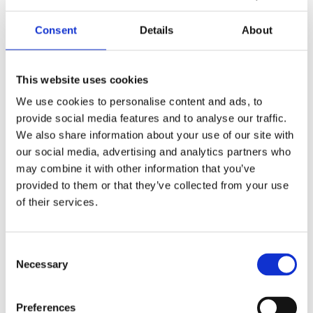
Stikkord:
bok
,
bøker
,
Liberty
,
myk
,
notis
,
notis bok
,
notis bøker
,
notisbok
,
notisbøker
,
PA1619__
,
Consent
Details
About
PSPA1619BK
This website uses cookies
We use cookies to personalise content and ads, to
provide social media features and to analyse our traffic.
We also share information about your use of our site with
Kjøp produkt uten print
our social media, advertising and analytics partners who
Ekstra informasjon
may combine it with other information that you’ve
Send forespørsel om produkt med print
provided to them or that they’ve collected from your use
of their services.
Dekorasjonsalternativer
Dekorasjonpriser
Consent
Legg valgte i handlekurven
Necessary
Selection
Bilde
Navn
På lager
Preferences