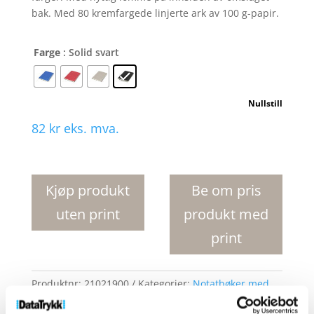
bak. Med 80 kremfargede linjerte ark av 100 g-papir.
Farge
: Solid svart
Nullstill
82
kr
eks. mva.
Liberty
notatbok
med
Kjøp produkt
Be om pris
mykt
uten print
produkt med
omslag
antall
print
Produktnr:
21021900
Kategorier:
Notatbøker med
mykt omslag
,
Notatbøker og skrivebordstilbehør