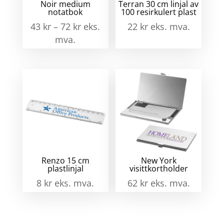
Noir medium
Terran 30 cm linjal av
notatbok
100 resirkulert plast
43
kr
–
72
kr
eks.
22
kr
eks. mva.
mva.
Renzo 15 cm
New York
plastlinjal
visittkortholder
8
kr
eks. mva.
62
kr
eks. mva.