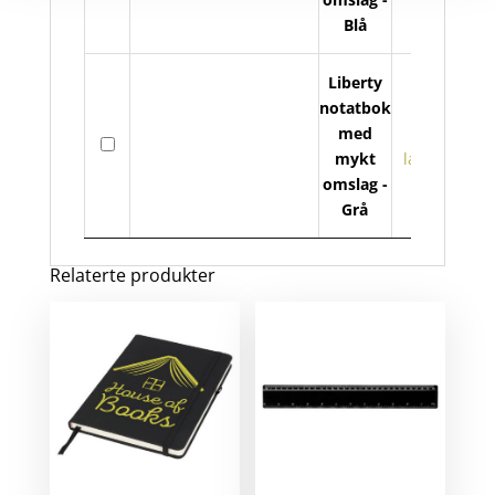
myk
Blå
oms
anta
Liberty
notatbok
Libe
med
På
not
mykt
lager
me
omslag -
myk
Grå
oms
anta
Relaterte produkter