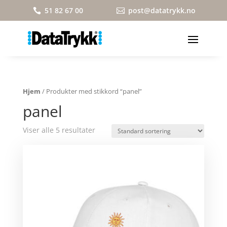
51 82 67 00
post@datatrykk.no


Hjem
/ Produkter med stikkord “panel”
panel
Viser alle 5 resultater