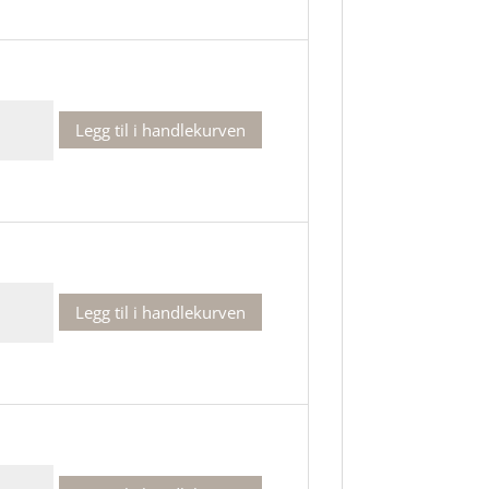
r
Legg til i handlekurven
ch-
r
Legg til i handlekurven
ch-
r