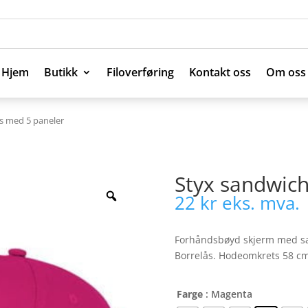
Hjem
Butikk
Filoverføring
Kontakt oss
Om oss
Hjem
Butikk
Filoverføring
Kontakt oss
Om oss
s med 5 paneler
Styx sandwic
22
kr
eks. mva.
Forhåndsbøyd skjerm med san
Borrelås. Hodeomkrets 58 cm
Farge
: Magenta