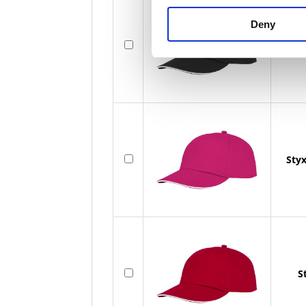
Deny
Styx
Sty
S