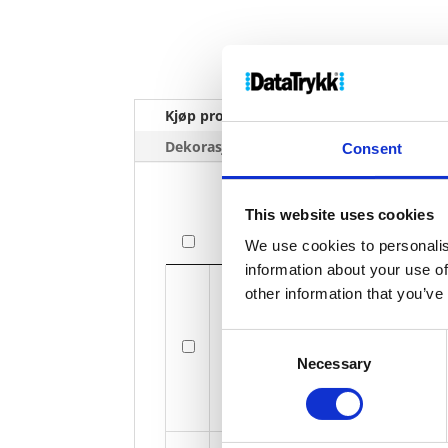
Kjøp produkt uten print
Ekstra 
Dekorasjonpriser
Consent
This website uses cookies
Bilde
We use cookies to personalis
information about your use of
Bilde
other information that you’ve
Consent
Styx
Necessary
Selection