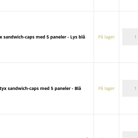
med
5
panele
antall
Styx
x sandwich-caps med 5 paneler - Lys blå
På lager
sandwi
caps
med
5
panele
antall
Styx
tyx sandwich-caps med 5 paneler - Blå
På lager
sandwi
caps
med
5
panele
antall
Styx