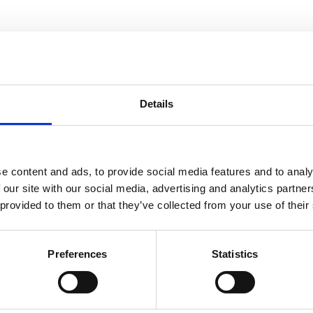
informasjon
Send forespørsel om produkt med print
Details
Navn
På lager
e content and ads, to provide social media features and to analy
 our site with our social media, advertising and analytics partn
Navn
På lager
 provided to them or that they’ve collected from your use of their
Styx
 sandwich-caps med 5 paneler - Stormgrå
På lager
sandwi
Preferences
Statistics
caps
med
5
panele