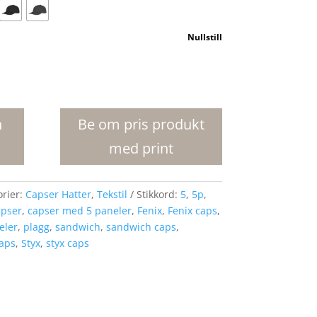
Nullstill
n
Be om pris produkt
med print
orier:
Capser Hatter
,
Tekstil
Stikkord:
5
,
5p
,
apser
,
capser med 5 paneler
,
Fenix
,
Fenix caps
,
eler
,
plagg
,
sandwich
,
sandwich caps
,
aps
,
Styx
,
styx caps