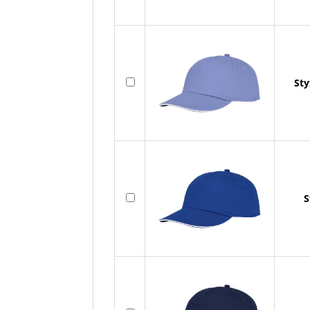
Sty
S