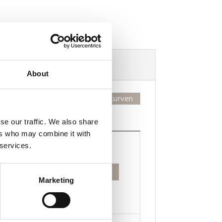
Dekorasjonsalternativer
About
Legg valgte i handlekurven
Kjøp
se our traffic. We also share
ers who may combine it with
Kjøp
 services.
Legg til i handlekurven
ch-
Marketing
r