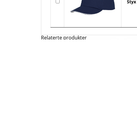
Styx
Relaterte produkter
Calgary kortermet poloskjorte
Na
for kvinner