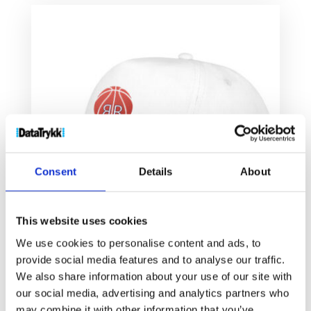
Consent
Details
About
This website uses cookies
We use cookies to personalise content and ads, to
provide social media features and to analyse our traffic.
Feniks barnecaps med 5 paneler
We also share information about your use of our site with
27
kr
our social media, advertising and analytics partners who
may combine it with other information that you’ve