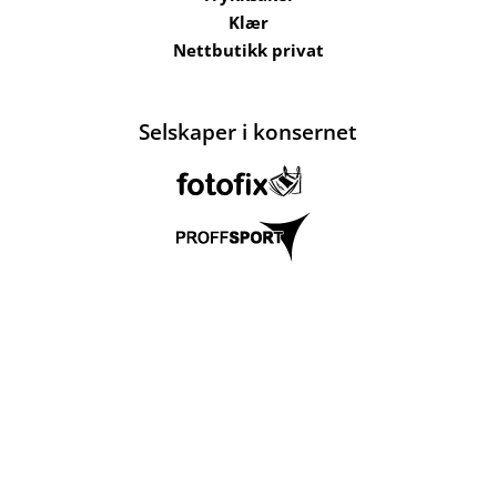
Klær
Nettbutikk privat
Selskaper i konsernet
Kataloger
Om oss
Kontakt oss
Send filer
Hjelp
Salgsbetingelser
Bærekraft og
ansvarlighet