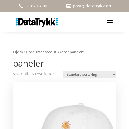
51 82 67 00
post@datatrykk.no


Hjem
/ Produkter med stikkord “paneler”
paneler
Viser alle 5 resultater