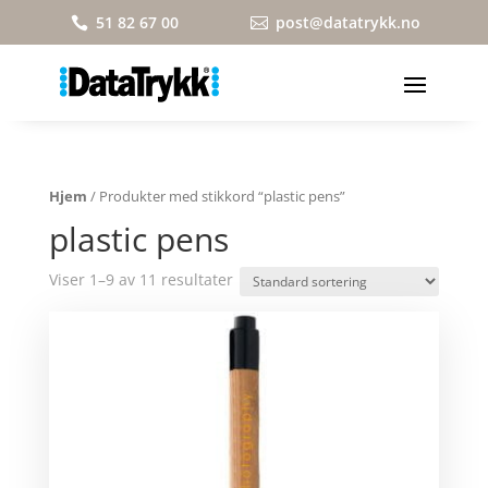
51 82 67 00
post@datatrykk.no


Hjem
/ Produkter med stikkord “plastic pens”
plastic pens
Viser 1–9 av 11 resultater