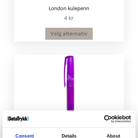
London kulepenn
4
kr
Velg alternativ
Consent
Details
About