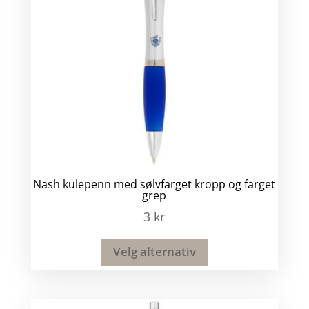
Nash kulepenn med sølvfarget kropp og farget
grep
3
kr
Velg alternativ