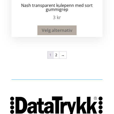
Nash transparent kulepenn med sort
gummigrep
3
kr
Velg alternativ
1
2
→