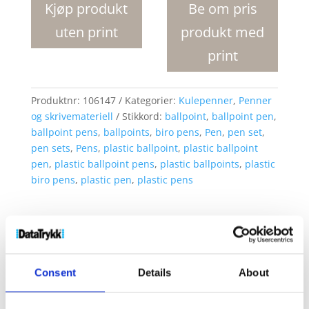
Kjøp produkt
Be om pris
uten print
produkt med
print
Produktnr:
106147
Kategorier:
Kulepenner
,
Penner
og skrivemateriell
Stikkord:
ballpoint
,
ballpoint pen
,
ballpoint pens
,
ballpoints
,
biro pens
,
Pen
,
pen set
,
pen sets
,
Pens
,
plastic ballpoint
,
plastic ballpoint
pen
,
plastic ballpoint pens
,
plastic ballpoints
,
plastic
biro pens
,
plastic pen
,
plastic pens
Consent
Details
About
Kjøp produkt uten print
Ekstra informasjon