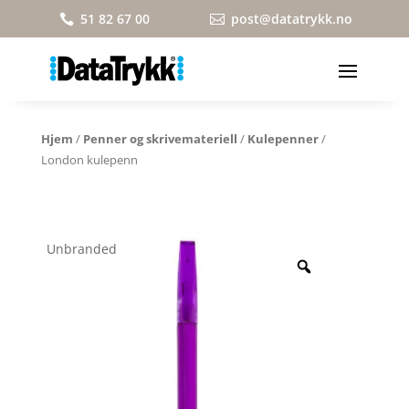
51 82 67 00
post@datatrykk.no


Hjem
/
Penner og skrivemateriell
/
Kulepenner
/
London kulepenn
Unbranded