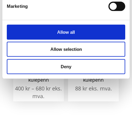
92
kr
eks. mva.
88
kr
eks. mva.
Marketing
Allow all
Allow selection
Deny
Waterman Embleme
Parker Gel refill til
kulepenn
kulepenn
400
kr
–
680
kr
eks.
88
kr
eks. mva.
mva.