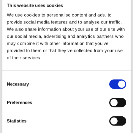
This website uses cookies
Send forespørsel om produkt med print
We use cookies to personalise content and ads, to
Dekorasjonsalternativer
provide social media features and to analyse our traffic.
Dekorasjonpriser
We also share information about your use of our site with
our social media, advertising and analytics partners who
Dette produktet er for tiden utsolgt og
may combine it with other information that you’ve
utilgjengelig.
provided to them or that they’ve collected from your use
of their services.
Relaterte produkter
Consent
Necessary
Selection
Preferences
Statistics
Waterman refill til
Parker Quinkflow
kulepenn
refill til kulepenn