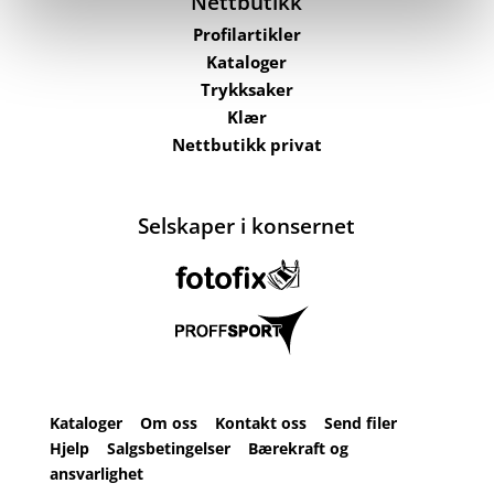
Nettbutikk
Profilartikler
Kataloger
Trykksaker
Klær
Nettbutikk privat
Selskaper i konsernet
Kataloger
Om oss
Kontakt oss
Send filer
Hjelp
Salgsbetingelser
Bærekraft og
ansvarlighet