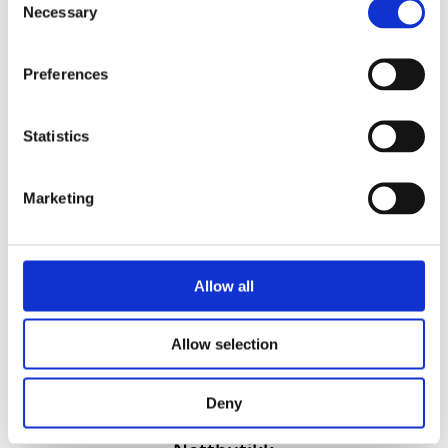
Necessary
Selection
Preferences
Statistics
Vi utvikler produkter og konsepter i alle kanaler – Alt
Marketing
fra enkle produkter til sammensatte kampanjer
Kontakt
51 82 67 00
Allow all
post@datatrykk.no
Kvalebergveien 21
, 4016 Stavanger
Allow selection
Man – fre 08:00 – 16:00
Org. nr.
976 082 338
Deny