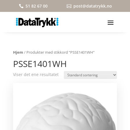
51 82 67 00
post@datatrykk.no


Hjem
/ Produkter med stikkord “PSSE1401WH”
PSSE1401WH
Viser det ene resultatet