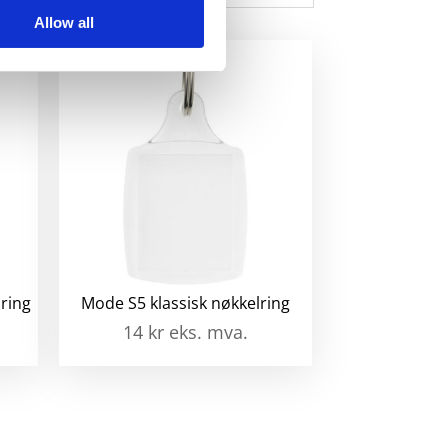
Allow all
ring
Mode S5 klassisk nøkkelring
14
kr
eks. mva.