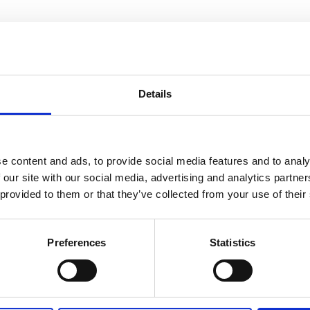
informasjon
Send forespørsel om produkt med print
Details
e content and ads, to provide social media features and to analy
Navn
På lager
 our site with our social media, advertising and analytics partn
Navn
På lager
 provided to them or that they’ve collected from your use of their
Barrie
Barrie hjerne-avspenningsleke - Hvit
På lager
Preferences
Statistics
hjerne-
avspenning
antall