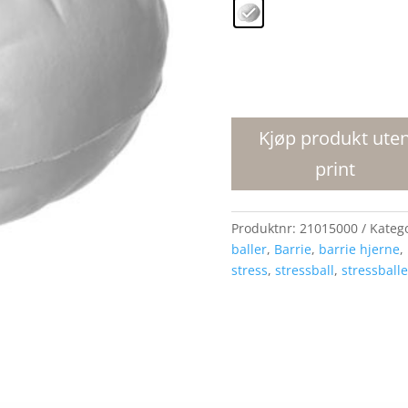
Barrie
hjerne-
avspenningsleke
Kjøp produkt ute
antall
print
Produktnr:
21015000
Kateg
baller
,
Barrie
,
barrie hjerne
,
stress
,
stressball
,
stressballe