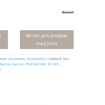
Nullstill
n
Be om pris produkt
med print
orier:
Giveaways
,
Stressballer
Stikkord:
Ball
,
hjerne
,
hjerner
,
PSSE1401WH
,
SE1401__
,
r