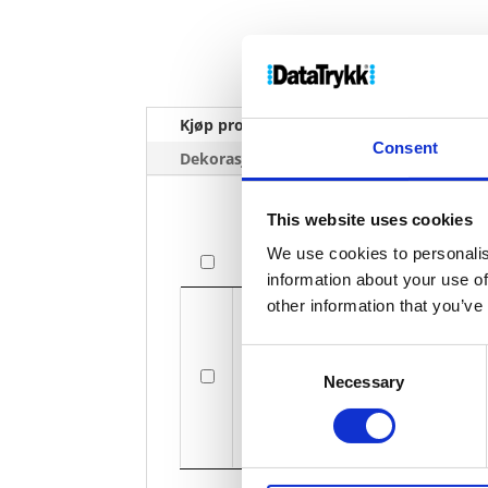
Kjøp produkt uten print
Ekstra 
Consent
Dekorasjonpriser
This website uses cookies
We use cookies to personalis
Bilde
information about your use of
Bilde
other information that you’ve
Consent
Necessary
Selection