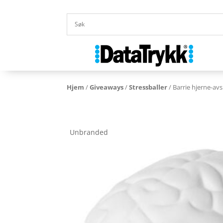
Hjem
/
Giveaways
/
Stressballer
/ Barrie hjerne-av
Unbranded