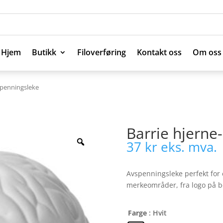
Hjem
Butikk
Filoverføring
Kontakt oss
Om oss
Hjem
Butikk
Filoverføring
Kontakt oss
Om oss
spenningsleke
Barrie hjerne
37
kr
eks. mva.
Avspenningsleke perfekt for 
merkeområder, fra logo på be
Farge
: Hvit