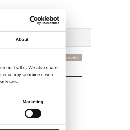
Dekorasjonsalternativer
About
Legg valgte i handlekurven
se our traffic. We also share
Kjøp
ers who may combine it with
Kjøp
 services.
Legg til i handlekurven
Marketing
sleke