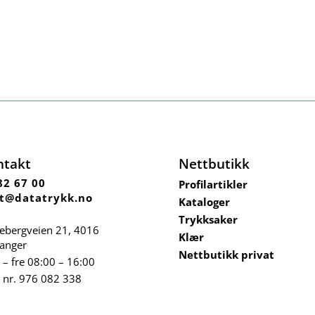
ntakt
Nettbutikk
82 67 00
Profilartikler
t@datatrykk.no
Kataloger
Trykksaker
ebergveien 21
, 4016
Klær
vanger
Nettbutikk privat
– fre 08:00 – 16:00
 nr.
976 082 338