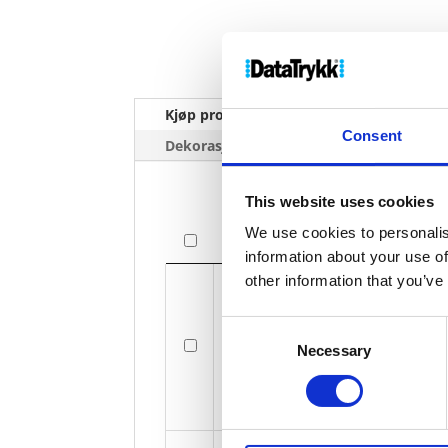
Kjøp produkt uten print
Ekstra 
Consent
Dekorasjonpriser
This website uses cookies
We use cookies to personalis
Bilde
information about your use of
Bilde
other information that you’ve
Consent
Necessary
Selection