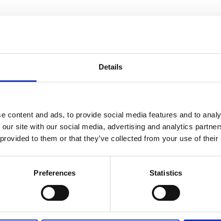
informasjon
Send forespørsel om produkt med print
Details
e content and ads, to provide social media features and to analy
Navn
På lager
 our site with our social media, advertising and analytics partn
Navn
På lager
 provided to them or that they’ve collected from your use of their
Averall
Averall trekantisskrape - Solid svart
På lager
Preferences
Statistics
trekantissk
antall