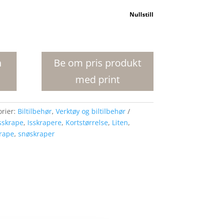
Nullstill
n
Be om pris produkt
med print
orier:
Biltilbehør
,
Verktøy og biltilbehør
sskrape
,
Isskrapere
,
Kortstørrelse
,
Liten
,
rape
,
snøskraper