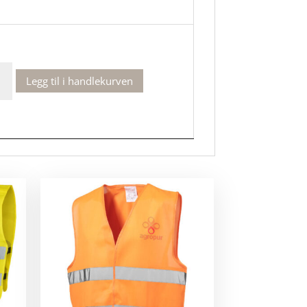
Legg til i handlekurven
rape