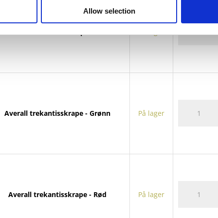
Allow selection
Averall
Averall trekantisskrape - Blå
På lager
trekantissk
antall
Averall
Averall trekantisskrape - Grønn
På lager
trekantissk
antall
Averall
Averall trekantisskrape - Rød
På lager
trekantissk
antall