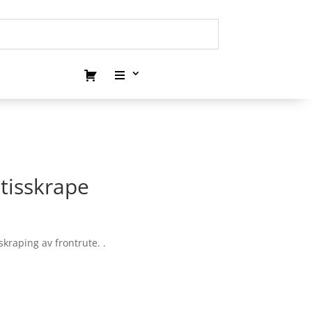
ntisskrape
skraping av frontrute. .