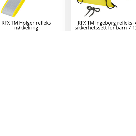
RFX TM Holger refleks
RFX TM Ingeborg refleks-
nøkkelring
sikkerhetssett for barn 7-1
11
kr
–
17
kr
eks. mva.
170
kr
eks. mva.