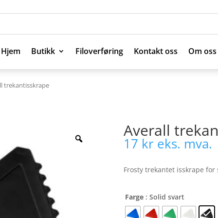
Hjem
Butikk
Filoverføring
Kontakt oss
Om oss
Hjem
Butikk
Filoverføring
Kontakt oss
Om oss
ll trekantisskrape
Averall treka
17
kr
eks. mva.
Frosty trekantet isskrape for 
Farge
: Solid svart