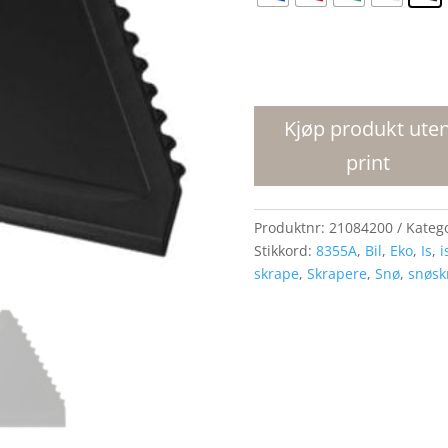
Averall
trekantisskrape
antall
Kjøp produkt ute
print
Produktnr:
21084200
Kateg
Stikkord:
8355A
,
Bil
,
Eko
,
Is
,
i
skrape
,
Skrapere
,
Snø
,
snøsk