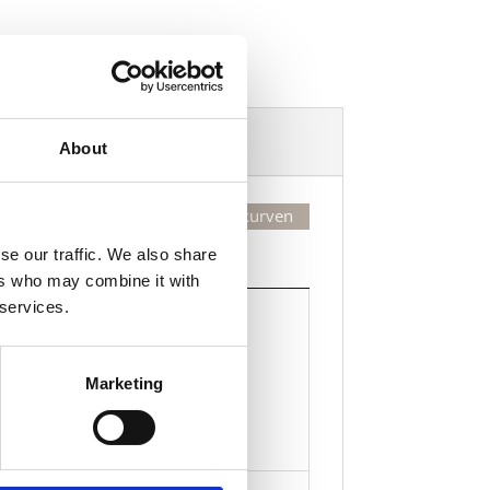
Dekorasjonsalternativer
About
Legg valgte i handlekurven
se our traffic. We also share
Kjøp
ers who may combine it with
Kjøp
 services.
Legg til i handlekurven
Marketing
rape