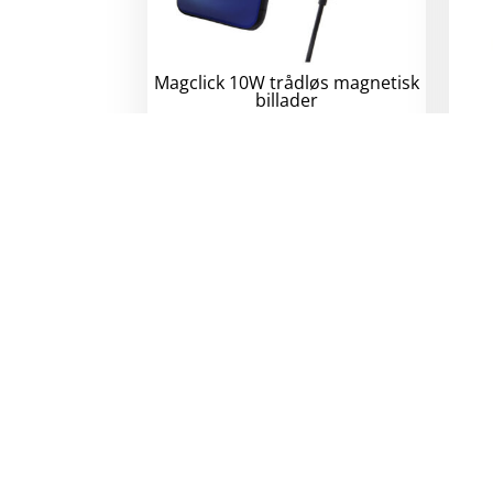
Magclick 10W trådløs magnetisk
billader
310
kr
eks. mva.