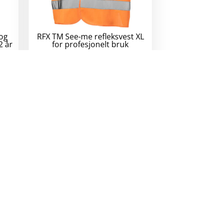
 og
RFX TM See-me refleksvest XL
2 år
for profesjonelt bruk
70
kr
eks. mva.