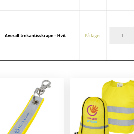
Averall
Averall trekantisskrape - Hvit
På lager
trekantissk
antall