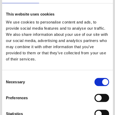
This website uses cookies
Kjøp produkt uten print
We use cookies to personalise content and ads, to
provide social media features and to analyse our traffic.
Ekstra informasjon
We also share information about your use of our site with
Send forespørsel om produkt med print
our social media, advertising and analytics partners who
Dekorasjonsalternativer
may combine it with other information that you’ve
provided to them or that they’ve collected from your use
Dekorasjonpriser
of their services.
Consent
Relaterte produkter
Necessary
Selection
Preferences
Statistics