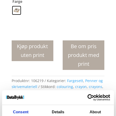
Farge
Ayola
blyantsett
med
Kjøp produkt
Be om pris
6
uten print
produkt med
deler
antall
print
Produktnr:
106219
Kategorier:
Fargesett
,
Penner og
skrivemateriell
Stikkord:
colouring
,
crayon
,
crayons
,
Pen
,
pen set
,
pen sets
,
Pencil
,
Pencil set
,
Pencil sets
,
Pencils
,
Pens
Consent
Details
About