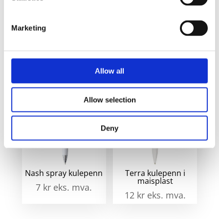
Marketing
Waterman refill til
Alberni RPET
kulepenn
kulepenn
92
kr
eks. mva.
5
kr
eks. mva.
Allow all
Allow selection
Deny
Nash spray kulepenn
Terra kulepenn i
maisplast
7
kr
eks. mva.
12
kr
eks. mva.