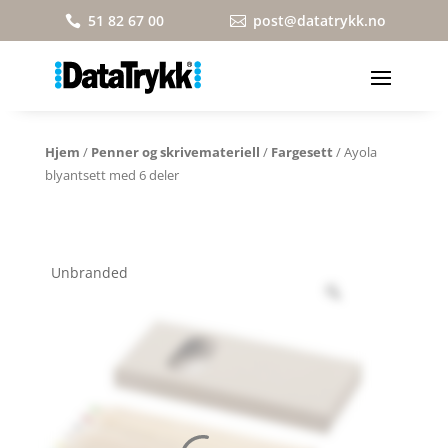
51 82 67 00
post@datatrykk.no


Hjem
/
Penner og skrivemateriell
/
Fargesett
/ Ayola
blyantsett med 6 deler
Unbranded